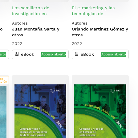
e
Los semilleros de
El e-marketing y las
investigación en
tecnologías de
pospandemia
información y
Autores
Autores
comunicación
no
Juan Montaña Sarta y
Orlando Martínez Gómez y
otros
otros
2022
2022
eBook
eBook
erto
Acceso abierto
Acceso abierto
 de
ación