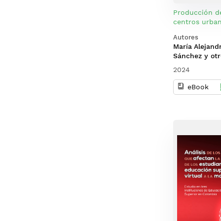
Producción d
centros urba
enfoque para 
Autores
y la soberanía
María Alejand
Sánchez y otr
2024
eBook