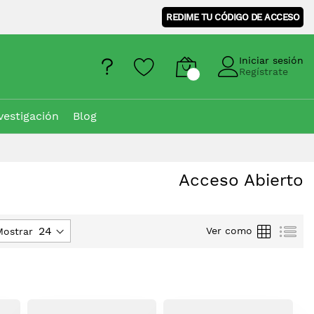
REDIME TU CÓDIGO DE ACCESO
Iniciar sesión
Regístrate
vestigación
Blog
Acceso Abierto
Parrilla
Lis
Ver como
Mostrar
ón
ente