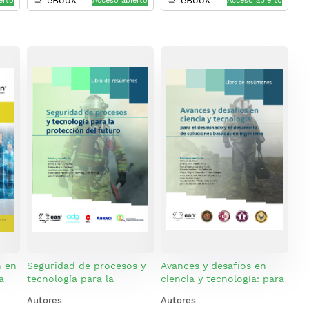
eBook
eBook
erto
Acceso abierto
Acceso abierto
n en
Seguridad de procesos y
Avances y desafíos en
a
tecnología para la
ciencia y tecnología: para
protección del futuro
el desminado y el
Autores
Autores
desarrollo de soluciones