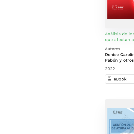
Análisis de lo
que afectan 
de los estudi
Autores
educación sup
Denise Caroli
a la modalida
Pabón y otros
2022
eBook