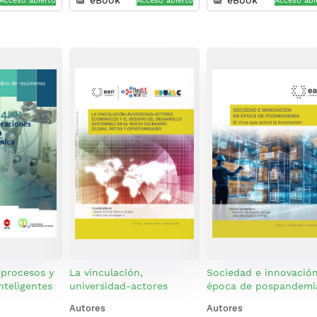
eBook
eBook
Acceso abierto
Acceso abierto
Acceso abi
 procesos y
La vinculación,
Sociedad e innovació
nteligentes
universidad-actores
época de pospandemi
 química
económicos y el desafío
Autores
Autores
del desarrollo sostenible