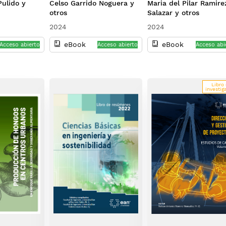
Pulido y
Celso Garrido Noguera y
Maria del Pilar Ramire
en el nuevo escenario
otros
Salazar y otros
global: retos y
oportunidades
2024
2024
eBook
eBook
Acceso abierto
Acceso abierto
Acceso abi
Libro
investig