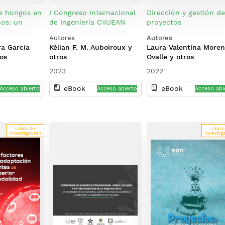
e hongos en
I Congreso Internacional
Dirección y gestión d
nos: un
de Ingeniería CIIUEAN
proyectos
la seguridad
(2022: Bogotá, Colombia)
Autores
Autores
ra García
Kélian F. M. Auboiroux y
Laura Valentina More
os
otros
Ovalle y otros
2023
2022
eBook
eBook
Acceso abierto
Acceso abierto
Acceso abi
Libro de
Libro
investigación
investig