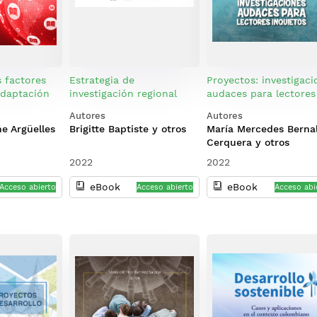
s factores
Estrategia de
Proyectos: investigaci
adaptación
investigación regional
audaces para lectores
antes de
sobre los usos y
inquietos
Autores
Autores
erior virtual
potencialidades de la hoja
ne Argüelles
Brigitte Baptiste y otros
María Mercedes Berna
d
de coca: un instrumento
Cerquera y otros
para incidir en las
políticas públicas
2022
2022
agrícolas, alimenticias y
eBook
eBook
farmacéuticas en
Acceso abierto
Acceso abierto
Acceso abi
Colombia