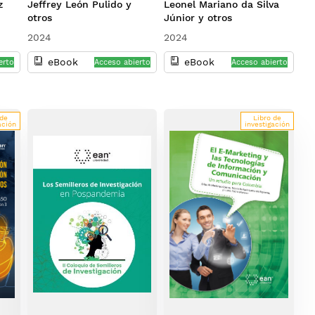
z
Jeffrey León Pulido y
Leonel Mariano da Silva
basadas en ingeniería
otros
Júnior y otros
2024
2024
eBook
eBook
erto
Acceso abierto
Acceso abierto
 de
Libro de
ación
investigación