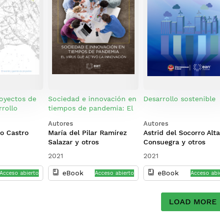
oyectos de
Sociedad e innovación en
Desarrollo sostenible
rrollo
tiempos de pandemia: El
virus que activó la
Autores
Autores
innovación
o Castro
María del Pilar Ramírez
Astrid del Socorro Alt
Salazar y otros
Consuegra y otros
2021
2021
eBook
eBook
Acceso abierto
Acceso abierto
Acceso abi
LOAD MORE