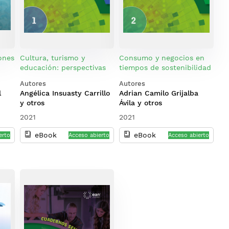
ones
Cultura, turismo y
Consumo y negocios en
educación: perspectivas
tiempos de sostenibilidad
desde la investigación
Autores
Autores
l
Angélica Insuasty Carrillo
Adrian Camilo Grijalba
y otros
Ávila y otros
2021
2021
eBook
eBook
erto
Acceso abierto
Acceso abierto