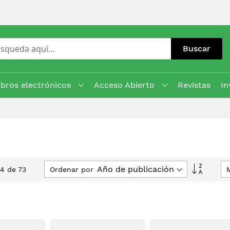
Buscar
ibros electrónicos
Acceso Abierto
Revistas
In
Fijar
Ordenar por
24
de
73
Direcci
Ascend