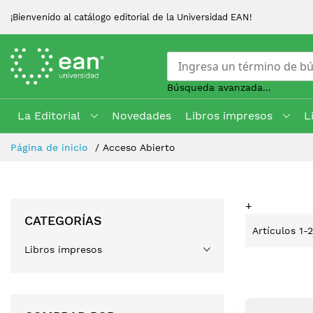
¡Bienvenido al catálogo editorial de la Universidad EAN!
Búsqueda avanzada...
La Editorial
Novedades
Libros impresos
L
Skip
Página de inicio
Acceso Abierto
to
Content
+
CATEGORÍAS
Artículos
1
-
Libros impresos