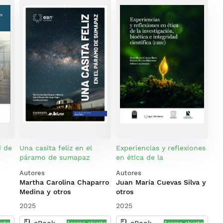
d de
Una casita feliz en el
Experiencias y reflexiones
páramo de sumapaz
en ética de la
investigación, bioética e
Autores
Autores
integridad científica
Martha Carolina Chaparro
Juan María Cuevas Silva y
(eibic)
Medina y otros
otros
2025
2025