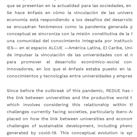
que se presentan en la actualidad para las sociedades, en pa
Se hace énfasis en cómo la vinculación de las universi
economía está respondiendo a los desafíos del desarrollo s
se encuadran fenómenos como la pandemia generada por e
conceptual se sincroniza con la misión constitutiva de la RE
una comunidad del conocimiento integrada por institucio
IES— en el espacio ALCUE —América Latina, El Caribe, Unió
de impulsar la vinculación de las universidades con el m
para promover el desarrollo económico-social con
innovadores, en los que el énfasis estaba puesto en la tr
conocimientos y tecnologías entre universidades y empresas
Since before the outbreak of this pandemic, REDUE has sou
the link between universities and the productive world to
which involves considering this relationship within t
challenges currently facing societies, particularly Ibero-Am
placed on how the link between universities and economic
challenges of sustainable development, including phen
generated by covid-19. This conceptual evolution is syn