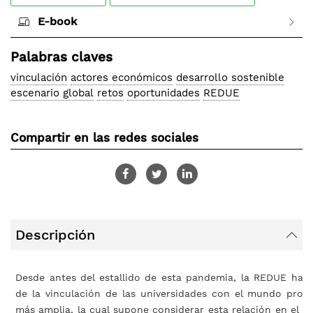
Leticia Tejera Villar
Lilian Mareney Rovira Montero
E-book
Carolina Pereyra Huertas
Lorena Piñeiro Cortes
Palabras claves
Mauricio Sabogal Salamanca
Betzaida Montero Ulate
vinculación
actores económicos
desarrollo sostenible
Kattia Lizzett Vasconcelos Vásquez
escenario global
retos
oportunidades
REDUE
Gustavo Arias Murillo
Jinette Ugalde Naranjo
Yrene Cecilia Uribe Hernández
Compartir en las redes sociales
Carmen Patricia Tello Aguilar
Carlos Eduardo Villanueva Aguilar
José Octavio Ruiz Tejada
Brian Andreé Meneses Claudio
Julián Alberto Agudelo Idárraga
Fabio Andrés Puerta Guardo
Descripción
Claudia Patricia Rojas Martínez
Franklin Deiber Buitrago Echeverry
Laura Isabel Zanitti
Desde antes del estallido de esta pandemia, la REDUE ha b
Camila Alonso
de la vinculación de las universidades con el mundo prod
más amplia, la cual supone considerar esta relación en el m