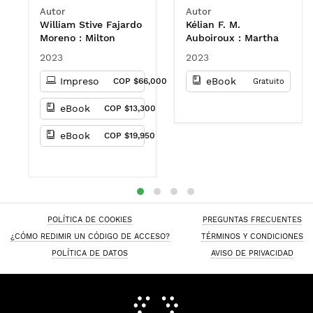
absorptive capacity –
(2022: Bogotá,
Autor
Autor
the PM4AC model
Colombia)
William Stive Fajardo
Kélian F. M.
Moreno : Milton
Auboiroux : Martha
Januario Rueda
Lucía Malagón Micán
2023
2023
Varón : Nelson
: Juana Valentina
Antonio Moreno
Gómez Pachón :
Impreso
eBook
COP $66,000
Gratuito
Monsalve : Henry
Robert Arturo Jaime
Mauricio Diez-Silva
Nieto : Sandra
eBook
COP $13,300
Patricia Cristancho :
Julien G. Chenet :
eBook
COP $19,950
Hamilton David
Carrillo Meriño :
Laura Valentina
González Niño : José
Nicolás Mantilla
Gonzále
POLÍTICA DE COOKIES
PREGUNTAS FRECUENTES
¿CÓMO REDIMIR UN CÓDIGO DE ACCESO?
TÉRMINOS Y CONDICIONES
POLÍTICA DE DATOS
AVISO DE PRIVACIDAD