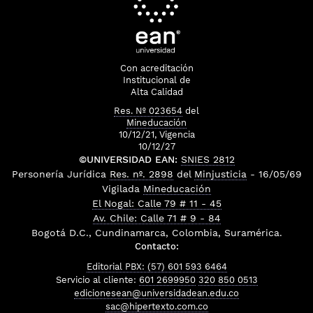
Con acreditación
Institucional de
Alta Calidad
Res. Nº 023654
del
Mineducación
10/12/21, Vigencia
10/12/27
©UNIVERSIDAD EAN:
SNIES 2812
Personería Jurídica
Res. nº. 2898
del
Minjusticia
- 16/05/69
Vigilada
Mineducación
El Nogal: Calle 79 # 11 - 45
Av. Chile: Calle 71 # 9 - 84
Bogotá D.C., Cundinamarca, Colombia, Suramérica.
Contacto:
Editorial PBX: (57) 601 593 6464
Servicio al cliente:
601 2699950
320 850 0513
edicionesean@universidadean.edu.co
sac@hipertexto.com.co