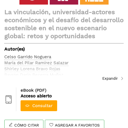
Saltar
La vinculación, universidad-actores
al
económicos y el desafío del desarrollo
comienzo
de
sostenible en el nuevo escenario
la
global: retos y oportunidades
galería
de
Autor(es)
imágenes
Celso Garrido Noguera
María del Pilar Ramírez Salazar
Shirley Lorena Bravo Rojas
Bayron Darío Becerra Muñoz
Nelson Beltrán Galvis
Hugo Giovanni Téllez Navia
eBook (PDF)
Carmen Elizabeth Chaparro Malaver
Acceso abierto
Nofal Nagles García
Adriana María Hernández
Consultar
Rafael Pérez Uribe
Martha Janneth Sanabria Martínez
Leticia Méndez Acuña
CÓMO CITAR
AGREGAR A FAVORITOS