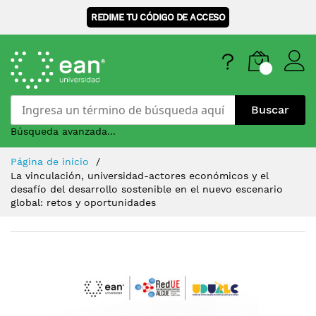
REDIME TU CÓDIGO DE ACCESO
Buscar
Búsqueda avanzada...
Skip
Página de inicio
to
La vinculación, universidad-actores económicos y el
Content
desafío del desarrollo sostenible en el nuevo escenario
global: retos y oportunidades
Saltar
al
final
de
la