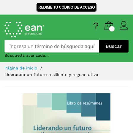
REDIME TU CÓDIGO DE ACCESO
Buscar
Búsqueda avanzada...
Skip
Página de inicio
to
Liderando un futuro resiliente y regenerativo
Content
Saltar
al
final
de
la
galería