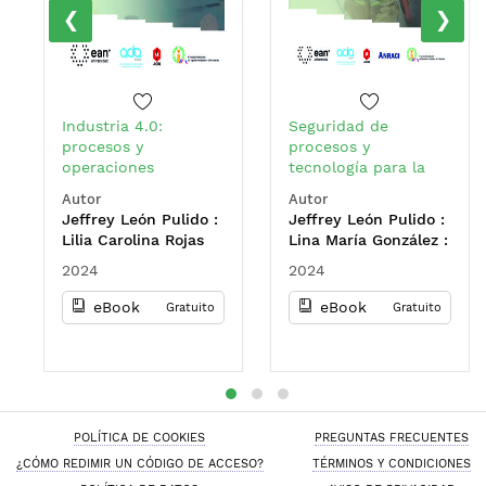
‹
›
Industria 4.0:
Seguridad de
procesos y
procesos y
operaciones
tecnología para la
inteligentes en
protección del
Autor
Autor
ingeniería química
futuro
Jeffrey León Pulido :
Jeffrey León Pulido :
Lilia Carolina Rojas
Lina María González :
Perez : Edna Lizeth
Jairo Ernesto Perilla
2024
2024
Pulido Arias : Jairo
Ernesto Perilla Perilla
eBook
eBook
Gratuito
Gratuito
POLÍTICA DE COOKIES
PREGUNTAS FRECUENTES
¿CÓMO REDIMIR UN CÓDIGO DE ACCESO?
TÉRMINOS Y CONDICIONES