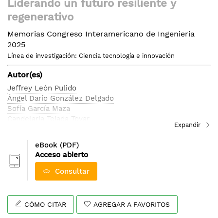
Liderando un futuro resiliente y
al
regenerativo
comienzo
de
Memorias Congreso Interamericano de Ingenieria
la
2025
galería
Línea de investigación: Ciencia tecnología e innovación
de
imágenes
Autor(es)
Jeffrey León Pulido
Ángel Darío González Delgado
Sofía García Maza
Candelaria Tejada Tovar
eBook (PDF)
Acceso abierto
Consultar
CÓMO CITAR
AGREGAR A FAVORITOS