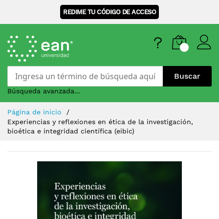
REDIME TU CÓDIGO DE ACCESO
Buscar
Búsqueda avanzada...
Skip
Página de inicio
to
Experiencias y reflexiones en ética de la investigación,
Content
bioética e integridad científica (eibic)
Saltar
al
final
de
la