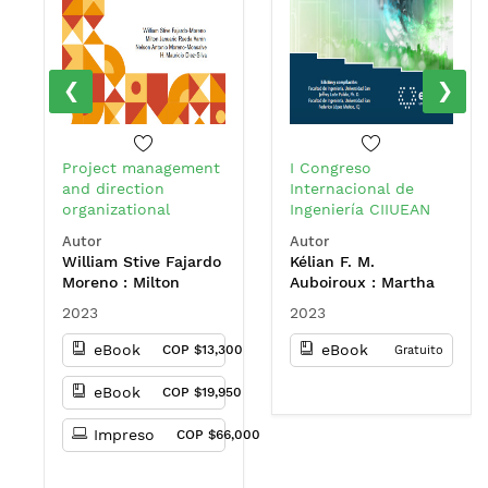
‹
›
Project management
I Congreso
and direction
Internacional de
organizational
Ingeniería CIIUEAN
absorptive capacity –
(2022: Bogotá,
Autor
Autor
the PM4AC model
Colombia)
William Stive Fajardo
Kélian F. M.
Moreno : Milton
Auboiroux : Martha
Januario Rueda
Lucía Malagón Micán
2023
2023
Varón : Nelson
: Juana Valentina
Antonio Moreno
Gómez Pachón :
eBook
eBook
COP $13,300
Gratuito
Monsalve : Henry
Robert Arturo Jaime
Mauricio Diez-Silva
Nieto : Sandra
eBook
COP $19,950
Patricia Cristancho :
Julien G. Chenet :
Impreso
COP $66,000
Hamilton David
Carrillo Meriño :