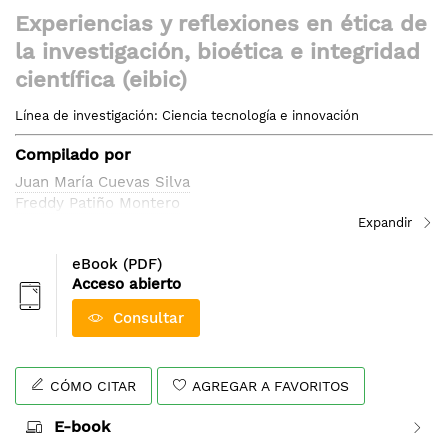
Saltar
Experiencias y reflexiones en ética de
al
la investigación, bioética e integridad
comienzo
de
científica (eibic)
la
Línea de investigación: Ciencia tecnología e innovación
galería
de
Compilado por
imágenes
Juan María Cuevas Silva
Freddy Patiño Montero
eBook (PDF)
Acceso abierto
Consultar
CÓMO CITAR
AGREGAR A FAVORITOS
E-book