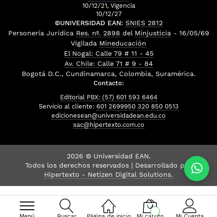
10/12/21, Vigencia
10/12/27
©UNIVERSIDAD EAN:
SNIES 2812
Personería Jurídica
Res. nº. 2898
del
Minjusticia
- 16/05/69
Vigilada
Mineducación
El Nogal: Calle 79 # 11 - 45
Av. Chile: Calle 71 # 9 - 84
Bogotá D.C., Cundinamarca, Colombia, Suramérica.
Contacto:
Editorial PBX: (57) 601 593 6464
Servicio al cliente:
601 2699950
320 850 0513
edicionesean@universidadean.edu.co
sac@hipertexto.com.co
2026 © Universidad EAN.
Todos los derechos reservados | Desarrollado por
Hipertexto - Netizen Digital Solutions.
Menú
Buscar
Página de inicio
Mi carrito
Mi Cuenta