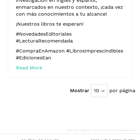
investigación en inglés y español,
enmarcados en nuestro contexto, ¡cada vez
con más conocimientos a tu alcance!
¡Nuestros libros te esperan!
#NovedadesEditoriales
#LecturaRecomendada
#CompraEnAmazon #LibrosImprescindibles
#EdicionesEan
Read More
Mostrar
por página
Build with
Magento 2 Better Blog
from
Mageplaza.com