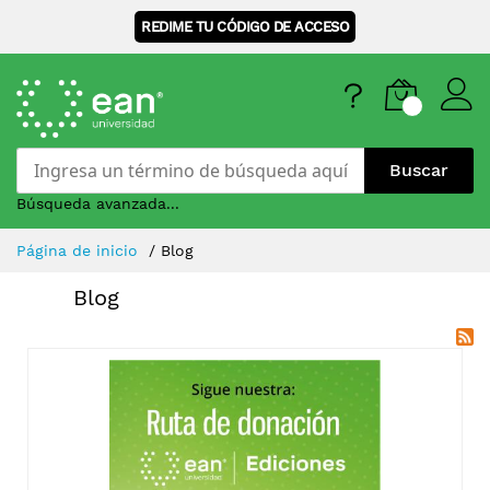
REDIME TU CÓDIGO DE ACCESO
Buscar
Búsqueda avanzada...
Skip
Página de inicio
Blog
to
Content
Blog