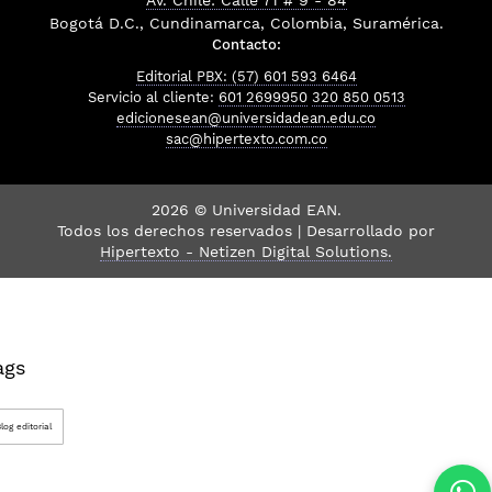
Av. Chile: Calle 71 # 9 - 84
Bogotá D.C., Cundinamarca, Colombia, Suramérica.
Contacto:
Editorial PBX: (57) 601 593 6464
Servicio al cliente:
601 2699950
320 850 0513
edicionesean@universidadean.edu.co
sac@hipertexto.com.co
2026 © Universidad EAN.
Todos los derechos reservados | Desarrollado por
Hipertexto - Netizen Digital Solutions.
ags
log editorial