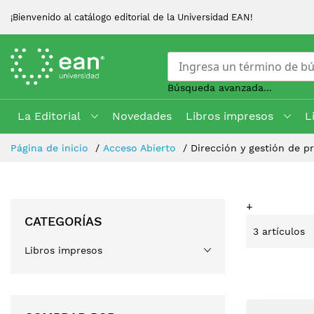
¡Bienvenido al catálogo editorial de la Universidad EAN!
Búsqueda avanzada...
La Editorial
Novedades
Libros impresos
L
Skip
Página de inicio
Acceso Abierto
Dirección y gestión de p
to
Content
+
CATEGORÍAS
3
artículos
Libros impresos