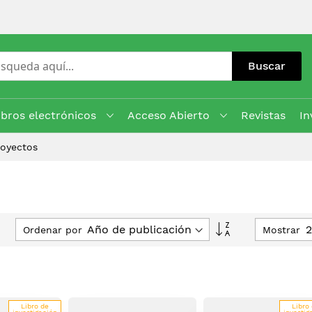
Buscar
ibros electrónicos
Acceso Abierto
Revistas
In
royectos
Fijar
Ordenar por
Mostrar
Dirección
Ascendente
Libro de
Libro