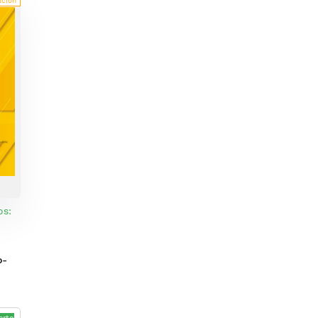
ación
os:
o-