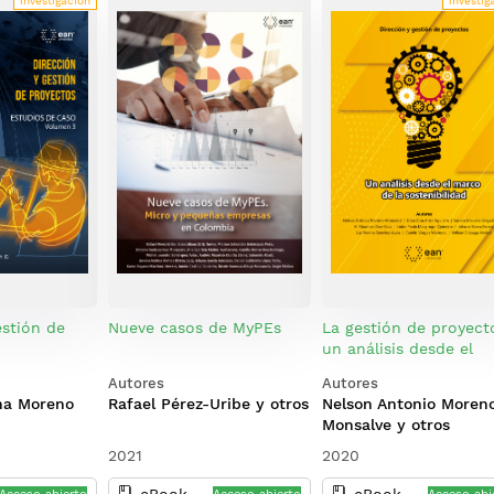
investigación
investig
estión de
Nueve casos de MyPEs
La gestión de proyect
un análisis desde el
marco de la
Autores
Autores
sostenibilidad
na Moreno
Rafael Pérez-Uribe y otros
Nelson Antonio Moren
Monsalve y otros
2021
2020