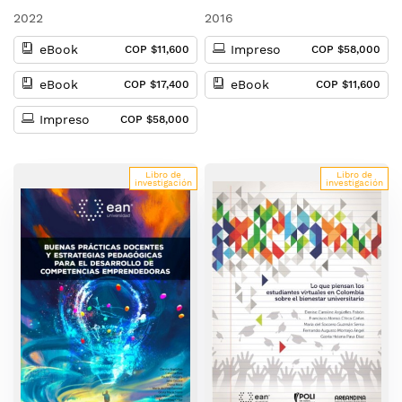
2022
2016
eBook
Impreso
COP $11,600
COP $58,000
eBook
eBook
COP $17,400
COP $11,600
Impreso
COP $58,000
Libro de
Libro de
investigación
investigación