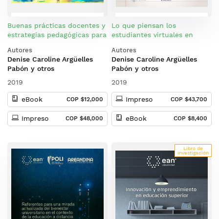
Buenas prácticas docentes y
Lo que piensan los
estrategias pedagógicas para
estudiantes virtuales en
el desarrollo de
Colombia sobre el bienestar
Autores
Autores
competencias
universitario
Denise Caroline Argüelles
Denise Caroline Argüelles
emprendedoras
Pabón y otros
Pabón y otros
2019
2019
eBook
Impreso
COP $12,000
COP $43,700
Impreso
eBook
COP $48,000
COP $8,400
Libro de
investigación