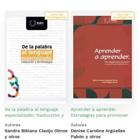
Libro de
Libro de
investigación
investigación
De la palabra al lenguaje
Aprender a aprender.
especializado: traducción y
Estrategias para promover
terminología
procesos de aprendizaje
Autores
Autores
autónomo
Sandra Bibiana Clavijo Olmos
Denise Caroline Argüelles
y otros
Pabón y otros