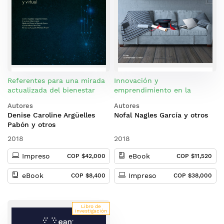
Referentes para una mirada
Innovación y
actualizada del bienestar
emprendimiento en la
universitario en el contexto
educación superior
Autores
Autores
de la educación a distancia y
Denise Caroline Argüelles
Nofal Nagles García y otros
virtual
Pabón y otros
2018
2018
Impreso
eBook
COP $42,000
COP $11,520
eBook
Impreso
COP $8,400
COP $38,000
Libro de
investigación