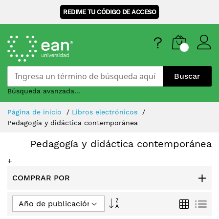
REDIME TU CÓDIGO DE ACCESO
Buscar
Búsqueda avanzada...
Skip
Página de inicio
Libros electrónicos
to
Pedagogía y didáctica contemporánea
Content
Pedagogía y didáctica contemporánea
+
COMPRAR POR
Fijar
Parrilla
Lis
Dirección
Ascendente