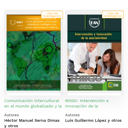
Libro de
Libro de
investigación
investigación
Comunicación intercultural
MIIGO- Intervención e
en el mundo globalizado y la
innovación de la
formación multicultural y
asociatividad
Autores
Autores
multilingüe de los
Héctor Manuel Serna Dimas
Luis Guillermo López y otros
profesionales en lenguas
y otros
modernas