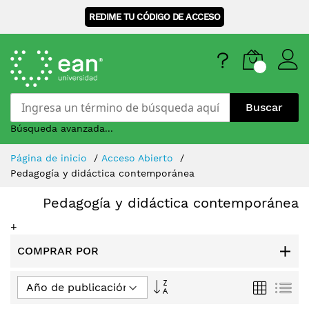
REDIME TU CÓDIGO DE ACCESO
Buscar
Búsqueda avanzada...
Skip
Página de inicio
Acceso Abierto
to
Pedagogía y didáctica contemporánea
Content
Pedagogía y didáctica contemporánea
+
COMPRAR POR
Fijar
Parrilla
Lis
Dirección
Ascendente