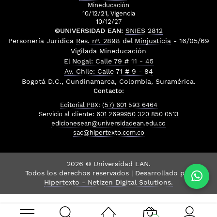
Mineducación
10/12/21, Vigencia
10/12/27
©UNIVERSIDAD EAN:
SNIES 2812
Personería Jurídica
Res. nº. 2898
del
Minjusticia
- 16/05/69
Vigilada
Mineducación
El Nogal: Calle 79 # 11 - 45
Av. Chile: Calle 71 # 9 - 84
Bogotá D.C., Cundinamarca, Colombia, Suramérica.
Contacto:
Editorial PBX: (57) 601 593 6464
Servicio al cliente:
601 2699950
320 850 0513
edicionesean@universidadean.edu.co
sac@hipertexto.com.co
2026 © Universidad EAN.
Todos los derechos reservados | Desarrollado por
Hipertexto - Netizen Digital Solutions.