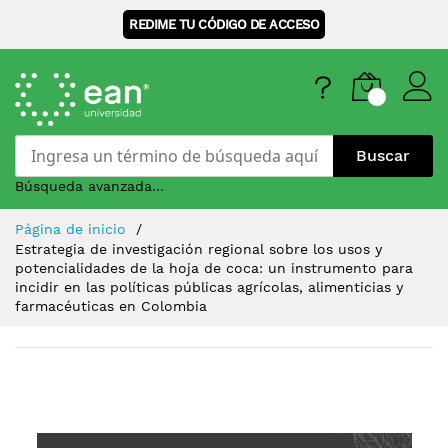
REDIME TU CÓDIGO DE ACCESO
Buscar
Búsqueda avanzada...
Skip
Página de inicio
to
Estrategia de investigación regional sobre los usos y
Content
potencialidades de la hoja de coca: un instrumento para
incidir en las políticas públicas agrícolas, alimenticias y
farmacéuticas en Colombia
Saltar
al
final
de