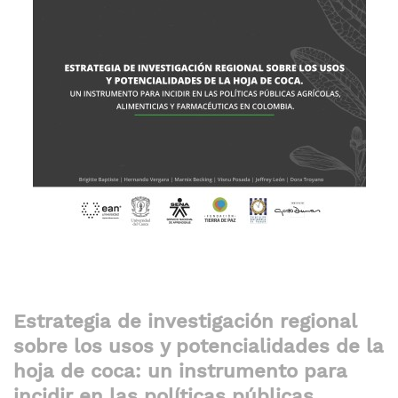
la
galería
de
imágenes
Saltar
Estrategia de investigación regional
al
sobre los usos y potencialidades de la
comienzo
de
hoja de coca: un instrumento para
la
incidir en las políticas públicas