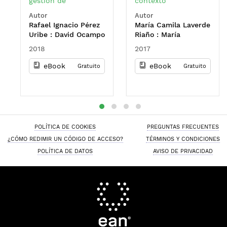
gestión de
contexto
organizaciones: guía
universitario
Autor
Autor
para el componente
Rafael Ignacio Pérez
María Camila Laverde
de análisis y
Uribe : David Ocampo
Riaño : María
vigilancia del
Guzmán : Willington
Alejandra Sarmiento
entorno económico
2018
2017
Ortiz Rojas
Espinosa : Julio
César Pantoja
eBook
eBook
Gratuito
Gratuito
POLÍTICA DE COOKIES
PREGUNTAS FRECUENTES
¿CÓMO REDIMIR UN CÓDIGO DE ACCESO?
TÉRMINOS Y CONDICIONES
POLÍTICA DE DATOS
AVISO DE PRIVACIDAD