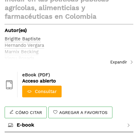
galería
agrícolas, alimenticias y
de
farmacéuticas en Colombia
imágenes
Autor(es)
Brigitte Baptiste
Hernando Vergara
Marnix Becking
Visnu Posada
Jefrey León
Dora Troyano
eBook (PDF)
Acceso abierto
Consultar
CÓMO CITAR
AGREGAR A FAVORITOS
E-book