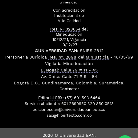
Con acreditación
Institucional de
Alta Calidad
Res. Nº 023654
del
Mineducación
10/12/21, Vigencia
10/12/27
©UNIVERSIDAD EAN:
SNIES 2812
Personería Jurídica
Res. nº. 2898
del
Minjusticia
- 16/05/69
Vigilada
Mineducación
El Nogal: Calle 79 # 11 - 45
Av. Chile: Calle 71 # 9 - 84
Bogotá D.C., Cundinamarca, Colombia, Suramérica.
Contacto:
Editorial PBX: (57) 601 593 6464
Servicio al cliente:
601 2699950
320 850 0513
edicionesean@universidadean.edu.co
sac@hipertexto.com.co
2026 © Universidad EAN.