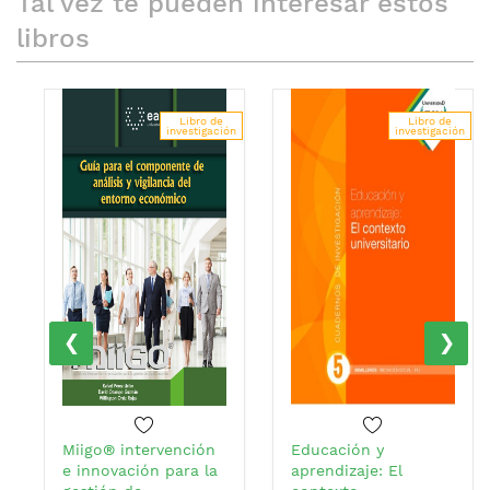
Tal vez te pueden interesar estos
libros
Libro de
Libro de
investigación
investigación
‹
›
Miigo® intervención
Educación y
e innovación para la
aprendizaje: El