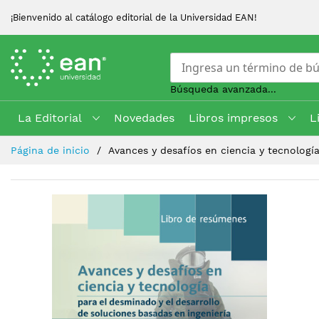
¡Bienvenido al catálogo editorial de la Universidad EAN!
Búsqueda avanzada...
La Editorial
Novedades
Libros impresos
L
Skip
Página de inicio
Avances y desafíos en ciencia y tecnología
to
Content
Saltar
al
final
de
la
galería
de
imágenes