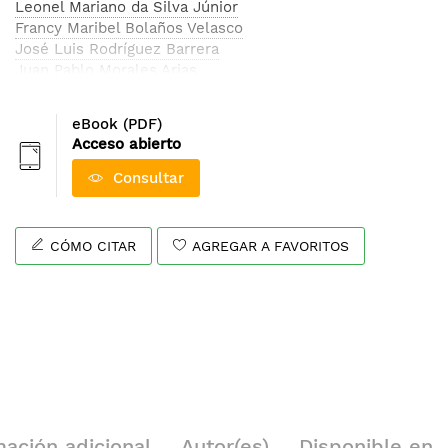
Leonel Mariano da Silva Júnior
Francy Maribel Bolaños Velasco
José Luis Rodríguez Barrera
Juan Pablo Morales Arias
Didier Haid Alvarado Acosta
Everton Givisiez Neri
eBook (PDF)
Jesús Antonio Vega Uribe
Acceso abierto
Wilmer Acero Ocampo
Edwin Lozada Franco
Consultar
Fabian Díaz Garzón
Ricardo Nobara
Rob Stokes
CÓMO CITAR
AGREGAR A FAVORITOS
Ana Blanco
Ángel Darío González-Delgado
Nórida Pájaro-Gómez
Anyi Paola Villalobos Romero
Jeffrey León Pulido
Joan Mateo Lerma Celada
Laura Daniela Clavijo Pataquiva
Geraldine Plaza Reina
Sebastián Vargas Olarte
mación adicional
Autor(es)
Disponible en