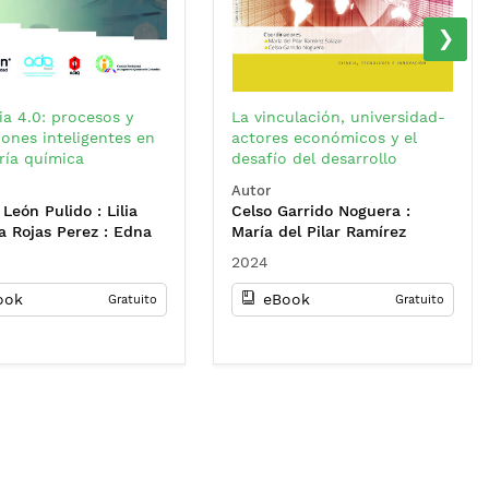
›
ia 4.0: procesos y
La vinculación, universidad-
ones inteligentes en
actores económicos y el
ría química
desafío del desarrollo
sostenible en el nuevo
Autor
escenario global: retos y
 León Pulido : Lilia
Celso Garrido Noguera :
oportunidades
a Rojas Perez : Edna
María del Pilar Ramírez
Pulido Arias : Jairo
Salazar : Shirley Lorena
2024
 Perilla Perilla
Bravo Rojas : Bayron Darío
Becerra Muñoz : Nelson
ook
eBook
Gratuito
Gratuito
Beltrán Galvis : Hugo
Giovanni Téllez Navia :
Carmen Elizabeth Chaparro
Malaver : Nofal Nagles García
: Adriana María Hernández :
Ra