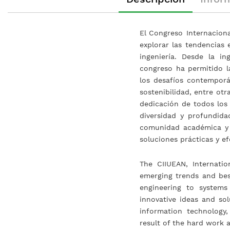
de
la
galería
El Congreso Internacion
de
explorar las tendencias 
imágenes
ingeniería. Desde la in
congreso ha permitido l
los desafíos contemporán
sostenibilidad, entre otr
dedicación de todos los 
diversidad y profundid
comunidad académica y 
soluciones prácticas y ef
The CIIUEAN, Internati
emerging trends and best
engineering to systems
innovative ideas and sol
information technology,
result of the hard work 