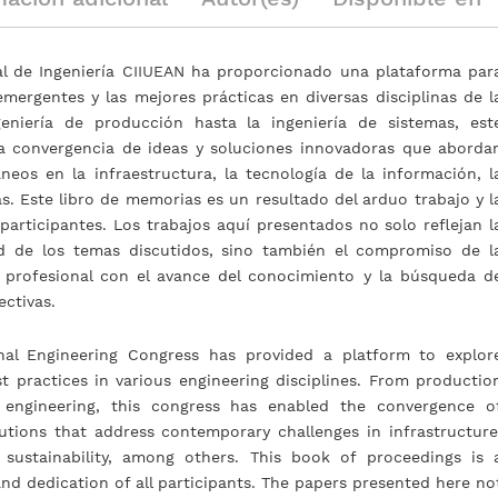
Laura Valentina Rivera León
al de Ingeniería CIIUEAN ha proporcionado una plataforma par
emergentes y las mejores prácticas en diversas disciplinas de l
geniería de producción hasta la ingeniería de sistemas, est
a convergencia de ideas y soluciones innovadoras que aborda
eos en la infraestructura, la tecnología de la información, l
as. Este libro de memorias es un resultado del arduo trabajo y l
participantes. Los trabajos aquí presentados no solo reflejan l
ad de los temas discutidos, sino también el compromiso de l
profesional con el avance del conocimiento y la búsqueda d
ectivas.
onal Engineering Congress has provided a platform to explor
 practices in various engineering disciplines. From productio
 engineering, this congress has enabled the convergence o
utions that address contemporary challenges in infrastructure
 sustainability, among others. This book of proceedings is 
and dedication of all participants. The papers presented here no