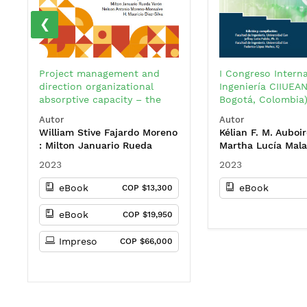
‹
Project management and
I Congreso Intern
direction organizational
Ingeniería CIIUEAN
absorptive capacity – the
Bogotá, Colombia
PM4AC model
Autor
Autor
William Stive Fajardo Moreno
Kélian F. M. Auboir
: Milton Januario Rueda
Martha Lucía Mal
Varón : Nelson Antonio
: Juana Valentina
2023
2023
Moreno Monsalve : Henry
Pachón : Robert A
Mauricio Diez-Silva
Jaime Nieto : Sand
eBook
eBook
COP $13,300
Cristancho : Julie
Chenet : Hamilton
eBook
COP $19,950
Carrillo Meriño : L
Valentina González
Impreso
COP $66,000
José Nicolás Manti
Gonzále