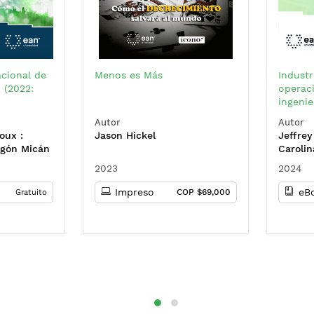
acional de
Menos es Más
Industr
 (2022:
operaci
)
ingenie
Autor
Autor
oux :
Jason Hickel
Jeffrey
agón Micán
Carolin
 Gómez
Lizeth 
2023
2024
rturo
Ernesto
ra Patricia
Impreso
eB
COP $69,000
Gratuito
n G.
 David
aura
 Niño :
lla