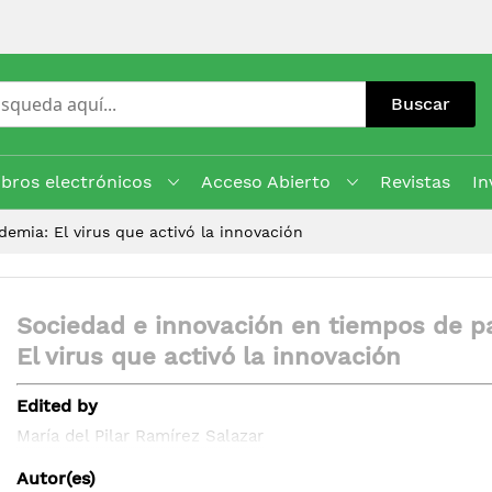
Buscar
ibros electrónicos
Acceso Abierto
Revistas
In
emia: El virus que activó la innovación
Sociedad e innovación en tiempos de 
El virus que activó la innovación
Edited by
María del Pilar Ramírez Salazar
Autor(es)