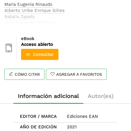
María Eugenia Rinaudo
Alberto Uribe Enrique Gilles
Natalia Zapata
José Alejandro Martínez
Jaime Andrés Reyes Paez
Sandra Ujueta Diego Cardona
eBook
Iván Rodrigo Ramírez Vargas
Acceso abierto
Fred Davinson Contreras Palacios
Raúl Andrés Tabarquino Muñoz
Consultar
Sandra Jennina Sánchez Perdomo
Johanna Cárdenas Acevedo
Óscar Orlando Martínez Ladino
CÓMO CITAR
AGREGAR A FAVORITOS
Diego Rafael Roberto Cabrera Moya
Germán Mauricio Rojas Sánchez
César Augusto Cortés Jiménez
Información adicional
Autor(es)
María de Pilar Ramírez
William Alonso Morales Cely
John Antuny Pabón León
Jaime Roldán Parra
EDITOR / MARCA
Ediciones EAN
María del Pilar Ramírez Salazar
AÑO DE EDICIÓN
2021
Luz Maribel Guevara