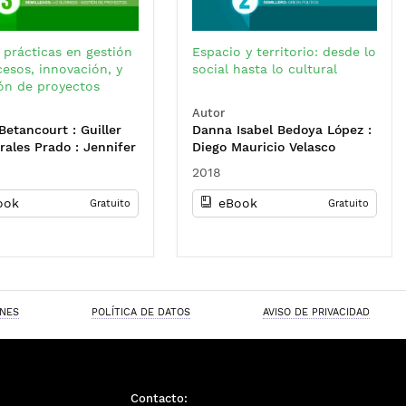
 prácticas en gestión
Espacio y territorio: desde lo
esos, innovación, y
social hasta lo cultural
ión de proyectos
Autor
Betancourt : Guiller
Danna Isabel Bedoya López :
rales Prado : Jennifer
Diego Mauricio Velasco
spina Navarrete :
Duarte : Nathalia Andrea
2018
Yessenia Puerto
Vanegas Leguízmon : Diana
z : María José Moreno
Sabine Bitar Rivera : Itzhak
ook
eBook
Gratuito
Gratuito
z : Miguel Enrique
Camilo Vanegas Leguízamon
s Hernández
: Valentina Duarte Pedraza
ONES
POLÍTICA DE DATOS
AVISO DE PRIVACIDAD
Contacto: