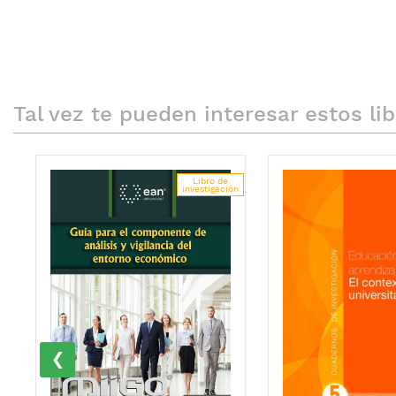
Tal vez te pueden interesar estos li
Libro de
investigación
‹