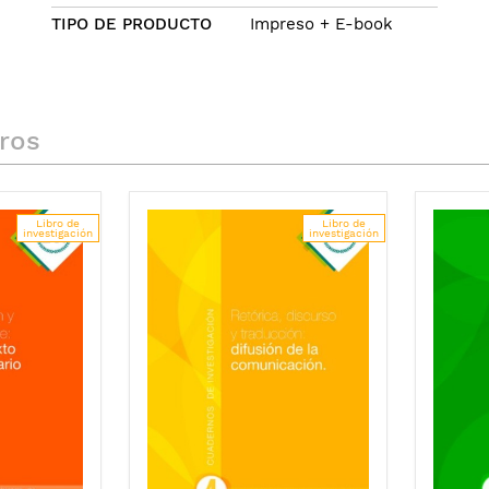
Leidy Natalia Zapata
TIPO DE PRODUCTO
Impreso + E-book
Juan Carlos Orejuela
María de Pilar Ramírez Salazar
Rafael Pérez Uribe
bros
Libro de
Libro de
investigación
investigación