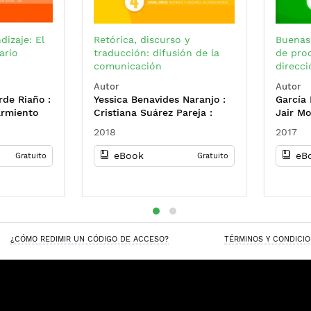
izaje: El
Retórica, discurso y
Buenas
ario
traducción: difusión de la
de proc
comunicación
direcc
Autor
Autor
rde Riaño :
Yessica Benavides Naranjo :
García 
armiento
Cristiana Suárez Pareja :
Jair Mo
ésar
Paula Valentina Rugeles Soto
Yised O
2018
2017
: Paula Andrea Páez
Karen 
Lancheros : María Alejandra
Ramíre
eBook
eB
Gratuito
Gratuito
Rolón Buenhaber : Lina
Martíne
María García Méndez : Luis
Morera
Miguel Milanés Ángel : Leslie
Paola Barrera Rodríguez
¿CÓMO REDIMIR UN CÓDIGO DE ACCESO?
TÉRMINOS Y CONDICI