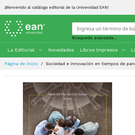
¡Bienvenido al catálogo editorial de la Universidad EAN!
Búsqueda avanzada...
La Editorial
Novedades
Libros impresos
L
Skip
Página de inicio
Sociedad e innovación en tiempos de pand
to
Content
Saltar
al
final
de
la
galería
de
imágenes