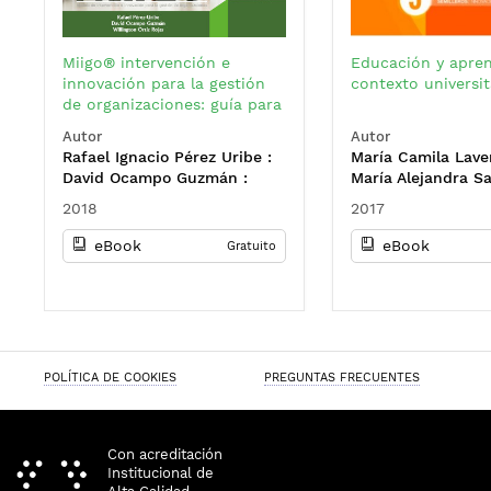
Miigo® intervención e
Educación y aprend
innovación para la gestión
contexto universit
de organizaciones: guía para
el componente de análisis y
Autor
Autor
vigilancia del entorno
Rafael Ignacio Pérez Uribe :
María Camila Lave
económico
David Ocampo Guzmán :
María Alejandra S
Willington Ortiz Rojas
Espinosa : Julio C
2018
2017
Pantoja
eBook
eBook
Gratuito
POLÍTICA DE COOKIES
PREGUNTAS FRECUENTES
Con acreditación
Institucional de