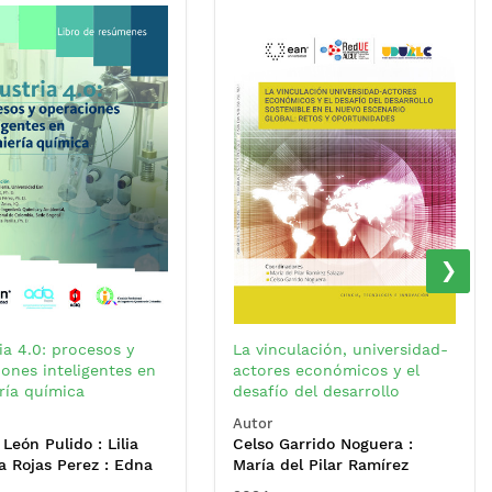
›
ia 4.0: procesos y
La vinculación, universidad-
ones inteligentes en
actores económicos y el
ría química
desafío del desarrollo
sostenible en el nuevo
Autor
escenario global: retos y
 León Pulido : Lilia
Celso Garrido Noguera :
oportunidades
a Rojas Perez : Edna
María del Pilar Ramírez
Pulido Arias : Jairo
Salazar : Shirley Lorena