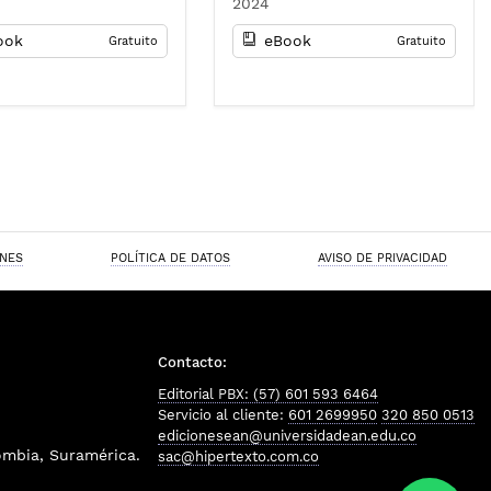
2024
 Perilla Perilla
Bravo Rojas : Bayron Darío
Becerra Muñoz : Nelson
ook
eBook
Gratuito
Gratuito
Beltrán Galvis : Hugo
Giovanni Téllez Navia :
Carmen Elizabeth Chaparro
Malaver : Nofal Nagles García
: Adriana María Hernández :
Ra
ONES
POLÍTICA DE DATOS
AVISO DE PRIVACIDAD
Contacto:
Editorial PBX: (57) 601 593 6464
Servicio al cliente:
601 2699950
320 850 0513
edicionesean@universidadean.edu.co
ombia, Suramérica.
sac@hipertexto.com.co