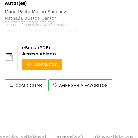
Autor(es)
María Paula Martin Sánchez
Nathalia Bustos Cantor
Tomás Daniel Mesa Guzmán
Daniela Estefanía Vargas Camacho
Karen Daniela Contreras Castro
Laura Natalia Vera
eBook (PDF)
Juan Pablo Casas Franco
Acceso abierto
Consultar
CÓMO CITAR
AGREGAR A FAVORITOS
mación adicional
Autor(es)
Disponible en