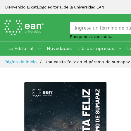
¡Bienvenido al catálogo editorial de la Universidad EAN!
Búsqueda avanzada...
La Editorial
Novedades
Libros impresos
L
Skip
Página de inicio
Una casita feliz en el páramo de sumapaz
to
Content
Saltar
al
final
de
la
galería
de
imágenes