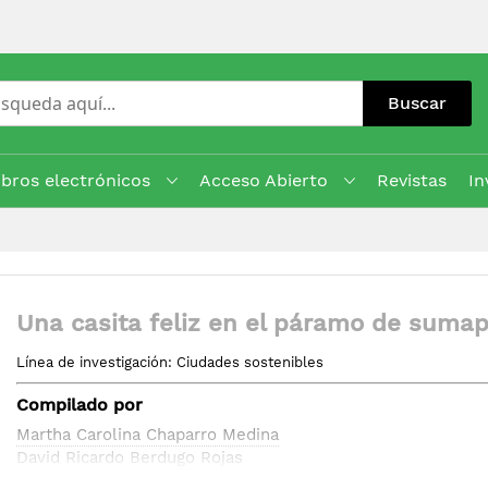
Buscar
ibros electrónicos
Acceso Abierto
Revistas
In
Una casita feliz en el páramo de suma
Línea de investigación: Ciudades sostenibles
Compilado por
Martha Carolina Chaparro Medina
David Ricardo Berdugo Rojas