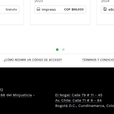
2023
2024
rturo
Ernesto
ra Patricia
Impreso
eB
COP $69,000
Gratuito
n G.
 David
aura
 Niño :
lla
¿CÓMO REDIMIR UN CÓDIGO DE ACCESO?
TÉRMINOS Y CONDICI
12
898
del
Minjusticia
-
El Nogal: Calle 79 # 11 - 45
Av. Chile: Calle 71 # 9 - 84
Bogotá D.C., Cundinamarca, Col