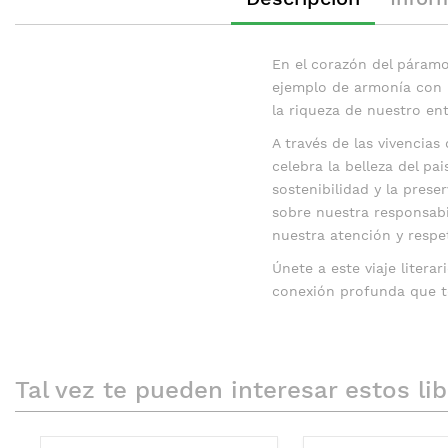
de
la
galería
En el corazón del páramo
de
ejemplo de armonía con la
imágenes
la riqueza de nuestro ent
A través de las vivencias
celebra la belleza del p
sostenibilidad y la pres
sobre nuestra responsab
nuestra atención y respe
Únete a este viaje litera
conexión profunda que t
Tal vez te pueden interesar estos li