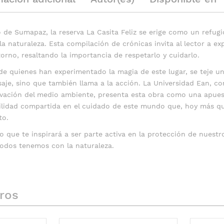
 de Sumapaz, la reserva La Casita Feliz se erige como un refugi
 naturaleza. Esta compilación de crónicas invita al lector a exp
orno, resaltando la importancia de respetarlo y cuidarlo.
 de quienes han experimentado la magia de este lugar, se teje u
aisaje, sino que también llama a la acción. La Universidad Ean, 
ervación del medio ambiente, presenta esta obra como una apues
ilidad compartida en el cuidado de este mundo que, hoy más qu
to.
rio que te inspirará a ser parte activa en la protección de nuestr
odos tenemos con la naturaleza.
bros