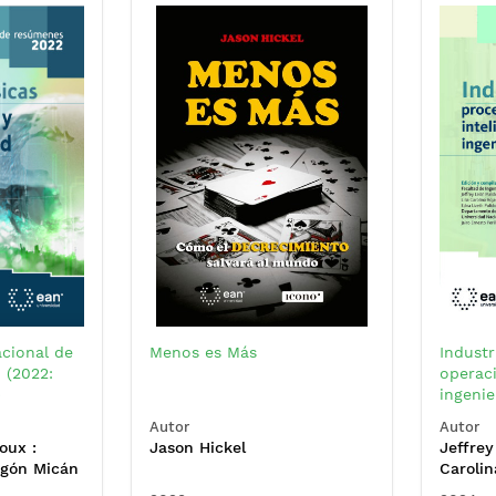
acional de
Menos es Más
Industr
 (2022:
operaci
)
ingenie
Autor
Autor
oux :
Jason Hickel
Jeffrey
agón Micán
Carolin
 Gómez
Lizeth 