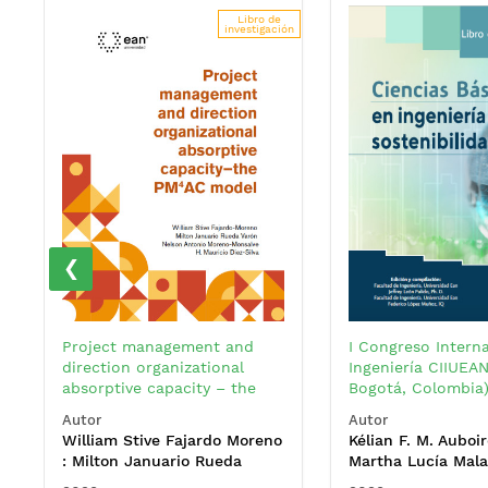
Libro de
investigación
‹
Project management and
I Congreso Intern
direction organizational
Ingeniería CIIUEAN
absorptive capacity – the
Bogotá, Colombia
PM4AC model
Autor
Autor
William Stive Fajardo Moreno
Kélian F. M. Auboir
: Milton Januario Rueda
Martha Lucía Mal
Varón : Nelson Antonio
: Juana Valentina