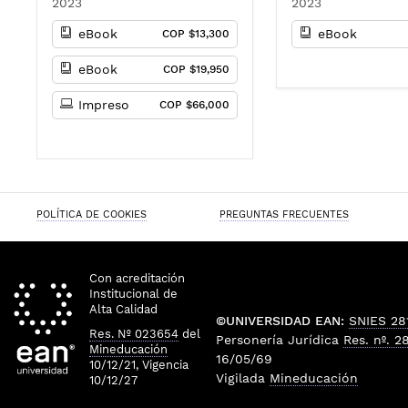
2023
2023
Moreno Monsalve : Henry
Pachón : Robert A
Mauricio Diez-Silva
Jaime Nieto : Sand
eBook
eBook
COP $13,300
Cristancho : Julie
Chenet : Hamilton
eBook
COP $19,950
Carrillo Meriño : L
Valentina González
Impreso
COP $66,000
José Nicolás Manti
Gonzále
POLÍTICA DE COOKIES
PREGUNTAS FRECUENTES
Con acreditación
Institucional de
Alta Calidad
©UNIVERSIDAD EAN:
SNIES 28
Res. Nº 023654
del
Personería Jurídica
Res. nº. 2
Mineducación
16/05/69
10/12/21, Vigencia
Vigilada
Mineducación
10/12/27