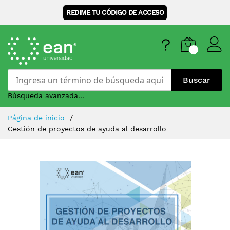
REDIME TU CÓDIGO DE ACCESO
Buscar
Búsqueda avanzada...
Skip
Página de inicio
to
Gestión de proyectos de ayuda al desarrollo
Content
Saltar
al
final
de
la
galería