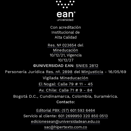
Con acreditación
Institucional de
Alta Calidad
Res. Nº 023654
del
Mineducación
10/12/21, Vigencia
10/12/27
©UNIVERSIDAD EAN:
SNIES 2812
Personería Jurídica
Res. nº. 2898
del
Minjusticia
- 16/05/69
Vigilada
Mineducación
El Nogal: Calle 79 # 11 - 45
Av. Chile: Calle 71 # 9 - 84
Bogotá D.C., Cundinamarca, Colombia, Suramérica.
Contacto:
Editorial PBX: (57) 601 593 6464
Servicio al cliente:
601 2699950
320 850 0513
edicionesean@universidadean.edu.co
sac@hipertexto.com.co