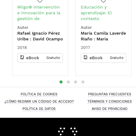
Miigo® intervención
Educación y
e innovación para la
aprendizaje: El
gestión de
contexto
organizaciones: guía
universitario
Autor
Autor
para el componente
Rafael Ignacio Pérez
María Camila Laverde
de análisis y
Uribe : David Ocampo
Riaño : María
vigilancia del
Guzmán : Willington
Alejandra Sarmiento
entorno económico
2018
2017
Ortiz Rojas
Espinosa : Julio
César Pantoja
eBook
eBook
Gratuito
Gratuito
POLÍTICA DE COOKIES
PREGUNTAS FRECUENTES
¿CÓMO REDIMIR UN CÓDIGO DE ACCESO?
TÉRMINOS Y CONDICIONES
POLÍTICA DE DATOS
AVISO DE PRIVACIDAD