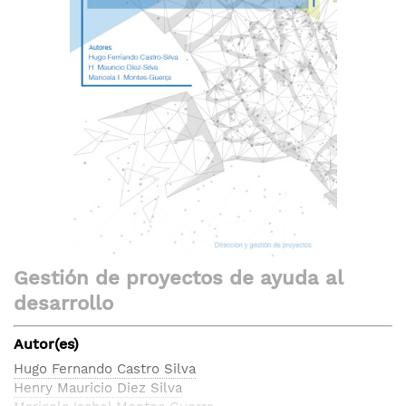
de
imágenes
Saltar
Gestión de proyectos de ayuda al
al
desarrollo
comienzo
de
Autor(es)
la
galería
Hugo Fernando Castro Silva
de
Henry Mauricio Diez Silva
imágenes