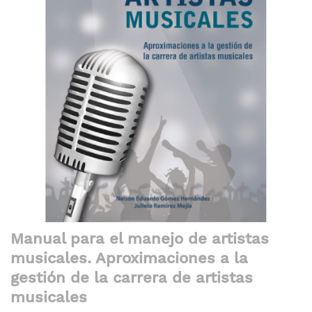
galería
de
imágenes
Saltar
Manual para el manejo de artistas
al
musicales. Aproximaciones a la
comienzo
de
gestión de la carrera de artistas
la
musicales
galería