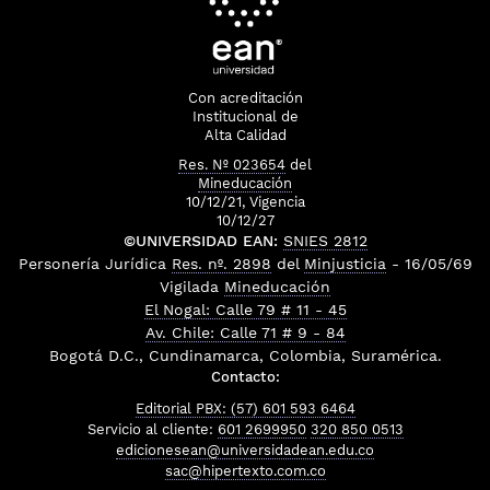
Con acreditación
Institucional de
Alta Calidad
Res. Nº 023654
del
Mineducación
10/12/21, Vigencia
10/12/27
©UNIVERSIDAD EAN:
SNIES 2812
Personería Jurídica
Res. nº. 2898
del
Minjusticia
- 16/05/69
Vigilada
Mineducación
El Nogal: Calle 79 # 11 - 45
Av. Chile: Calle 71 # 9 - 84
Bogotá D.C., Cundinamarca, Colombia, Suramérica.
Contacto:
Editorial PBX: (57) 601 593 6464
Servicio al cliente:
601 2699950
320 850 0513
edicionesean@universidadean.edu.co
sac@hipertexto.com.co