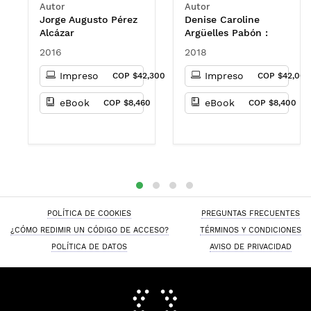
Autor
Autor
contexto de la
Jorge Augusto Pérez
Denise Caroline
educación a
Alcázar
Argüelles Pabón :
distancia y virtual
Francisco Chica
2016
2018
Cañas : María del
Socorro Guzmán
Impreso
Impreso
COP $42,300
COP $42,000
Serna : Gloria Helena
Pava Díaz : Fernando
eBook
eBook
COP $8,460
COP $8,400
Augusto Montejo
Ángel
POLÍTICA DE COOKIES
PREGUNTAS FRECUENTES
¿CÓMO REDIMIR UN CÓDIGO DE ACCESO?
TÉRMINOS Y CONDICIONES
POLÍTICA DE DATOS
AVISO DE PRIVACIDAD