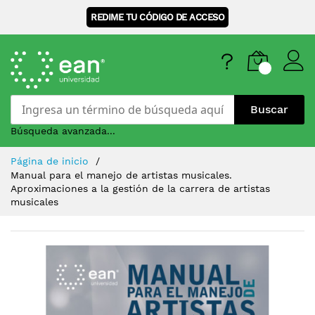
REDIME TU CÓDIGO DE ACCESO
Buscar
Búsqueda avanzada...
Skip
Página de inicio
to
Manual para el manejo de artistas musicales.
Content
Aproximaciones a la gestión de la carrera de artistas
musicales
Saltar
al
final
de
la