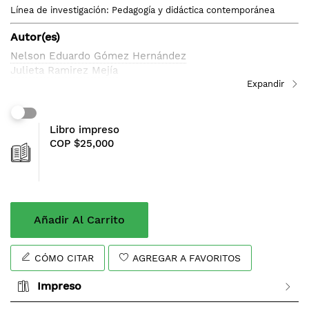
de
Línea de investigación: Pedagogía y didáctica contemporánea
imágenes
Autor(es)
Nelson Eduardo Gómez Hernández
Julieta Ramirez Mejía
Libro impreso
COP $25,000
Añadir Al Carrito
CÓMO CITAR
AGREGAR A FAVORITOS
Impreso