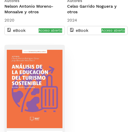
Autores
Autores
sostenible en el nuevo
Nelson Antonio Moreno-
Celso Garrido Noguera y
escenario global: retos y
Monsalve y otros
otros
oportunidades
2020
2024
eBook
eBook
Acceso abierto
Acceso abierto