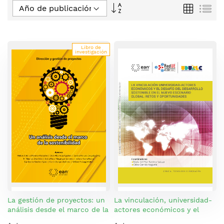
Fijar
Parrilla
Lis
Dirección
Descendente
Libro de
investigación
La gestión de proyectos: un
La vinculación, universidad-
análisis desde el marco de la
actores económicos y el
sostenibilidad
desafío del desarrollo