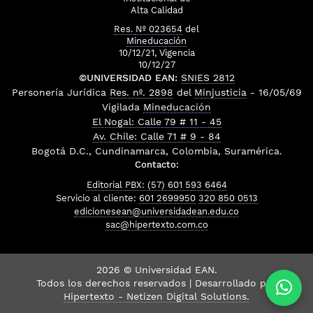
Alta Calidad
Res. Nº 023654
del
Mineducación
10/12/21, Vigencia
10/12/27
©UNIVERSIDAD EAN:
SNIES 2812
Personería Jurídica
Res. nº. 2898
del
Minjusticia
- 16/05/69
Vigilada
Mineducación
El Nogal: Calle 79 # 11 - 45
Av. Chile: Calle 71 # 9 - 84
Bogotá D.C., Cundinamarca, Colombia, Suramérica.
Contacto:
Editorial PBX: (57) 601 593 6464
Servicio al cliente:
601 2699950
320 850 0513
edicionesean@universidadean.edu.co
sac@hipertexto.com.co
2026 © Universidad EAN.
Todos los derechos reservados | Desarrollado por
Hipertexto - Netizen Digital Solutions.