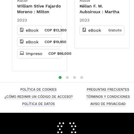
Autor
Autor
the PM4AC model
Colombia)
William Stive Fajardo
Kélian F. M.
Moreno : Milton
Auboiroux : Martha
Januario Rueda
Lucía Malagón Micán
2023
2023
Varón : Nelson
: Juana Valentina
Antonio Moreno
Gómez Pachón :
eBook
eBook
COP $13,300
Gratuito
Monsalve : Henry
Robert Arturo Jaime
Mauricio Diez-Silva
Nieto : Sandra
eBook
COP $19,950
Patricia Cristancho :
Julien G. Chenet :
Impreso
COP $66,000
Hamilton David
Carrillo Meriño :
Laura Valentina
González Niño : José
Nicolás Mantilla
Gonzále
POLÍTICA DE COOKIES
PREGUNTAS FRECUENTES
¿CÓMO REDIMIR UN CÓDIGO DE ACCESO?
TÉRMINOS Y CONDICIONES
POLÍTICA DE DATOS
AVISO DE PRIVACIDAD