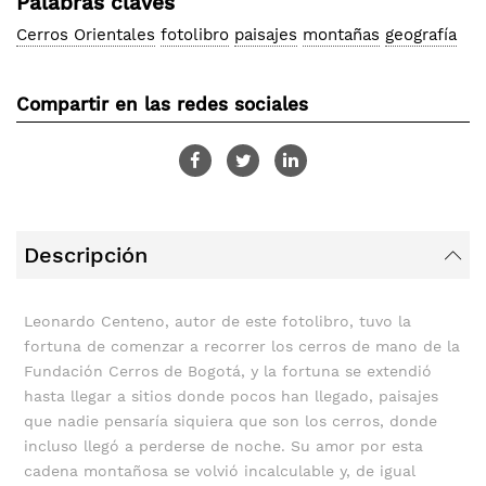
Palabras claves
Cerros Orientales
fotolibro
paisajes
montañas
geografía
Compartir en las redes sociales
Descripción
Leonardo Centeno, autor de este fotolibro, tuvo la
fortuna de comenzar a recorrer los cerros de mano de la
Fundación Cerros de Bogotá, y la fortuna se extendió
hasta llegar a sitios donde pocos han llegado, paisajes
que nadie pensaría siquiera que son los cerros, donde
incluso llegó a perderse de noche. Su amor por esta
cadena montañosa se volvió incalculable y, de igual