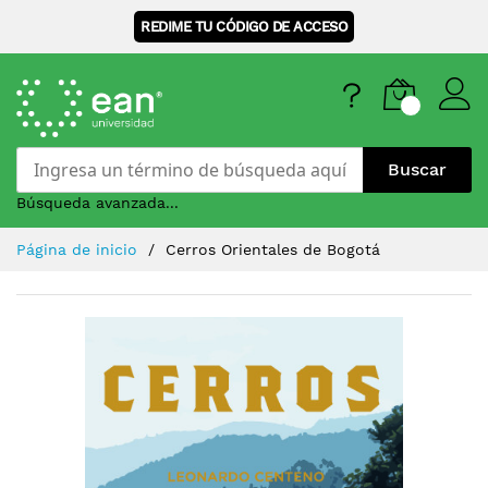
REDIME TU CÓDIGO DE ACCESO
Buscar
Búsqueda avanzada...
Skip
Página de inicio
Cerros Orientales de Bogotá
to
Content
Saltar
al
final
de
la
galería
de