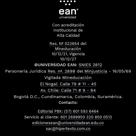
Con acreditación
Institucional de
Alta Calidad
Res. Nº 023654
del
Mineducación
10/12/21, Vigencia
10/12/27
©UNIVERSIDAD EAN:
SNIES 2812
Personería Jurídica
Res. nº. 2898
del
Minjusticia
- 16/05/69
Vigilada
Mineducación
El Nogal: Calle 79 # 11 - 45
Av. Chile: Calle 71 # 9 - 84
Bogotá D.C., Cundinamarca, Colombia, Suramérica.
Contacto:
Editorial PBX: (57) 601 593 6464
Servicio al cliente:
601 2699950
320 850 0513
edicionesean@universidadean.edu.co
sac@hipertexto.com.co