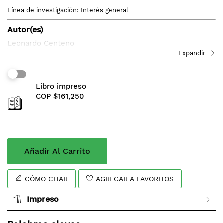
comienzo
Línea de investigación: Interés general
de
la
Autor(es)
galería
Leonardo Centeno
de
imágenes
Libro impreso
COP $161,250
Añadir Al Carrito
CÓMO CITAR
AGREGAR A FAVORITOS
Impreso