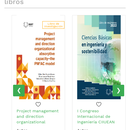
libros
Libro de
investigación
‹
›
Project management
I Congreso
and direction
Internacional de
organizational
Ingeniería CIIUEAN
absorptive capacity –
(2022: Bogotá,