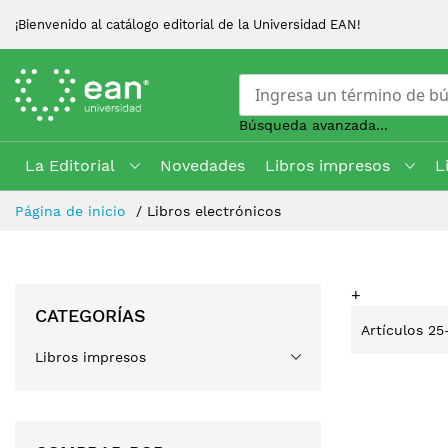
¡Bienvenido al catálogo editorial de la Universidad EAN!
Búsqueda avanzada...
La Editorial
Novedades
Libros impresos
L
Skip
Página de inicio
Libros electrónicos
to
Content
+
CATEGORÍAS
Artículos
25
Libros impresos