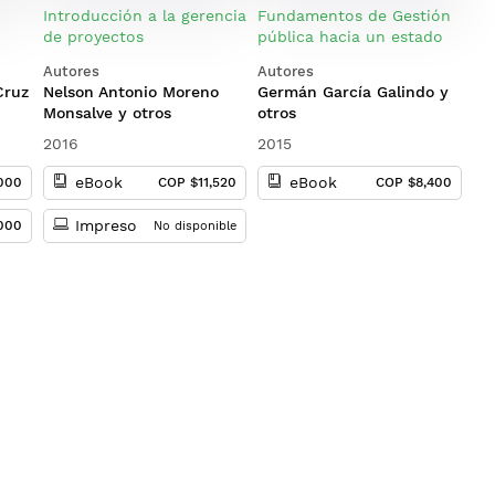
Introducción a la gerencia
Fundamentos de Gestión
de proyectos
pública hacia un estado
eficiente
Autores
Autores
r y
Cruz
Nelson Antonio Moreno
Germán García Galindo y
Monsalve y otros
otros
2016
2015
eBook
eBook
,000
COP $11,520
COP $8,400
Impreso
000
No disponible