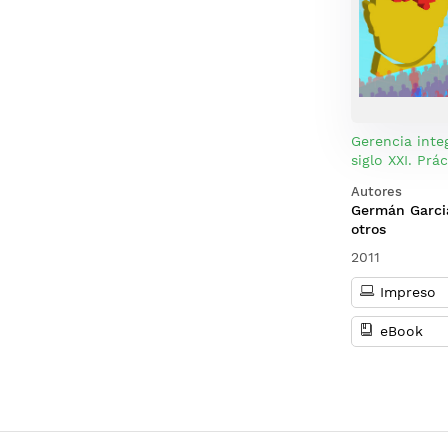
Gerencia integ
siglo XXI. Prá
mejorar la co
Autores
de las organi
Germán Garci
otros
2011
Impreso
eBook