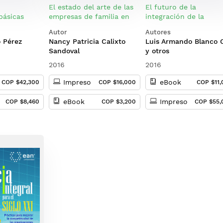
El estado del arte de las
El futuro de la
básicas
empresas de familia en
integración de la
Colombia
comunidad Andina, el
Autor
Autores
mercado común del su
 Pérez
Nancy Patricia Calixto
Luis Armando Blanco 
la alianza del Pacífico
Sandoval
y otros
2016
2016
Impreso
eBook
COP $42,300
COP $16,000
COP $11
eBook
Impreso
COP $8,460
COP $3,200
COP $55,