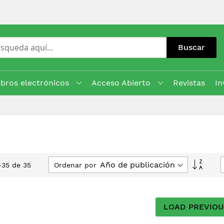
Buscar
ibros electrónicos
Acceso Abierto
Revistas
In
Fijar
Ordenar por
-
35
de
35
Direcc
Ascen
LOAD PREVIOU