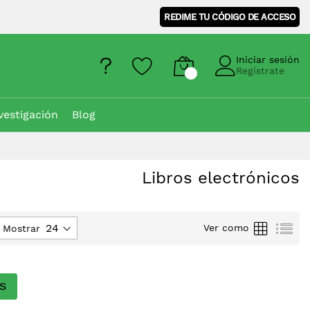
REDIME TU CÓDIGO DE ACCESO
Iniciar sesión
Regístrate
vestigación
Blog
Libros electrónicos
Parrilla
Lis
Ver como
Mostrar
ión
dente
S