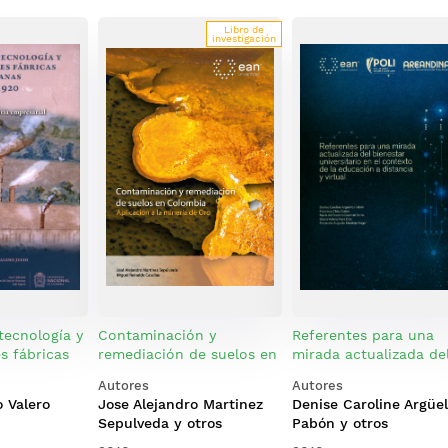
Libro de
investigación
tecnología y
Contaminación y
Referentes para una
s fábricas
remediación de suelos en
mirada actualizada de
80-1920
Colombia. Aplicación a la
bienestar universitari
Autores
Autores
minería de oro
el contexto de la
 Valero
Jose Alejandro Martinez
Denise Caroline Argüel
educación a distancia
Sepulveda y otros
Pabón y otros
virtual