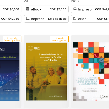
2018
2018
eBook
Impreso
COP $8,550
COP $7,000
COP $42,
Impreso
eBook
COP $42,750
COP $8,
No disponible
Libro de
Libro de
investigación
investigación