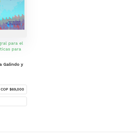
ral para el
cticas para
mpetitividad
zaciones
a Galindo y
COP $69,000