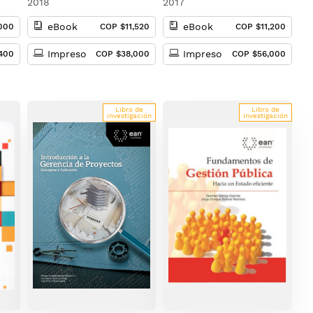
2018
2017
eBook
eBook
000
COP $11,520
COP $11,200
Impreso
Impreso
400
COP $38,000
COP $56,000
Libro de
Libro de
investigación
investigación