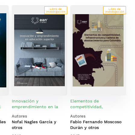
Libro de
Libro de
investigación
investigación
Innovación y
Elementos de
l
emprendimiento en la
competitividad,
o en
educación superior
infraestructura y cadena
Autores
Autores
de abastecimiento para
les
Nofal Nagles García y
Fabio Fernando Moscoso
 y
Colombia
otros
Durán y otros