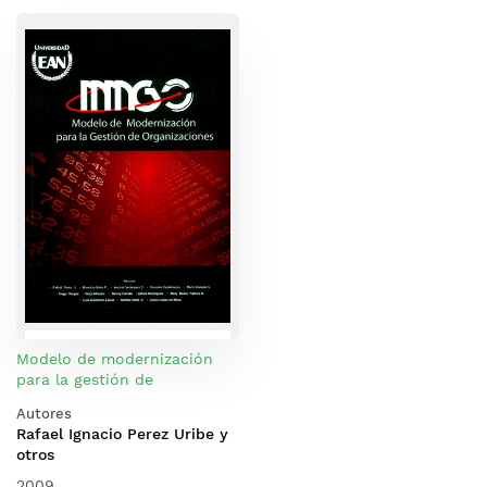
Modelo de modernización
para la gestión de
organizaciones: MMGO
Autores
(Incluye cuaderno de casos)
Rafael Ignacio Perez Uribe y
otros
2009