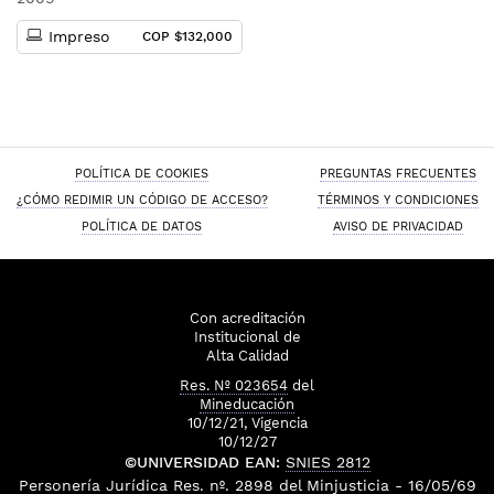
Impreso
COP $132,000
POLÍTICA DE COOKIES
PREGUNTAS FRECUENTES
¿CÓMO REDIMIR UN CÓDIGO DE ACCESO?
TÉRMINOS Y CONDICIONES
POLÍTICA DE DATOS
AVISO DE PRIVACIDAD
Con acreditación
Institucional de
Alta Calidad
Res. Nº 023654
del
Mineducación
10/12/21, Vigencia
10/12/27
©UNIVERSIDAD EAN:
SNIES 2812
Personería Jurídica
Res. nº. 2898
del
Minjusticia
- 16/05/69