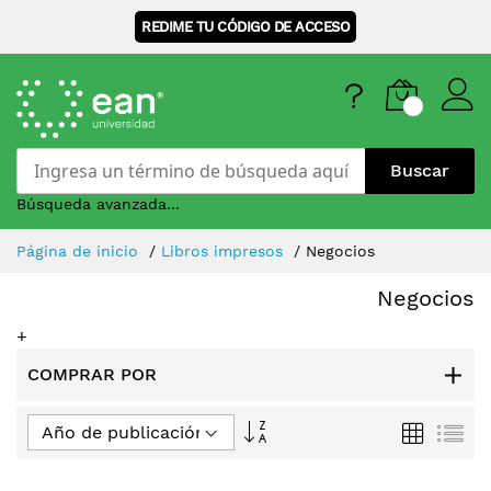
REDIME TU CÓDIGO DE ACCESO
Buscar
Búsqueda avanzada...
Skip
Página de inicio
Libros impresos
Negocios
to
Content
Negocios
+
COMPRAR POR
Fijar
Parrilla
Lis
Dirección
Ascendente