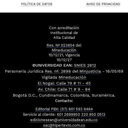
POLÍTICA DE DATOS
AVISO DE PRIVACIDAD
Con acreditación
Institucional de
Alta Calidad
Res. Nº 023654
del
Mineducación
10/12/21, Vigencia
10/12/27
©UNIVERSIDAD EAN:
SNIES 2812
Personería Jurídica
Res. nº. 2898
del
Minjusticia
- 16/05/69
Vigilada
Mineducación
El Nogal: Calle 79 # 11 - 45
Av. Chile: Calle 71 # 9 - 84
Bogotá D.C., Cundinamarca, Colombia, Suramérica.
Contacto:
Editorial PBX: (57) 601 593 6464
Servicio al cliente:
601 2699950
320 850 0513
edicionesean@universidadean.edu.co
sac@hipertexto.com.co