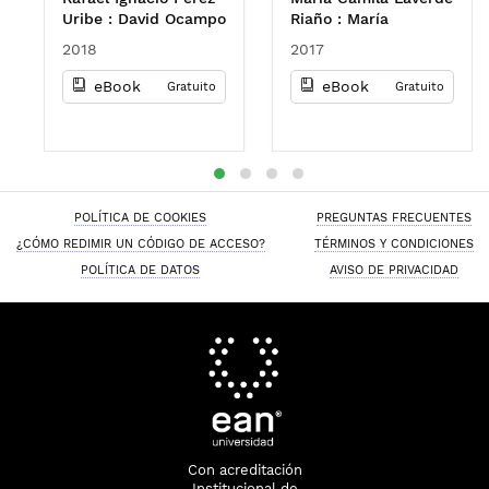
de análisis y
Uribe : David Ocampo
Riaño : María
vigilancia del
Guzmán : Willington
Alejandra Sarmiento
entorno económico
2018
2017
Ortiz Rojas
Espinosa : Julio
César Pantoja
eBook
eBook
Gratuito
Gratuito
POLÍTICA DE COOKIES
PREGUNTAS FRECUENTES
¿CÓMO REDIMIR UN CÓDIGO DE ACCESO?
TÉRMINOS Y CONDICIONES
POLÍTICA DE DATOS
AVISO DE PRIVACIDAD
Con acreditación
Institucional de