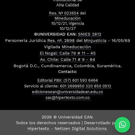
Alta Calidad
Res. Nº 023654
del
Mineducación
10/12/21, Vigencia
10/12/27
©UNIVERSIDAD EAN:
SNIES 2812
Personería Jurídica
Res. nº. 2898
del
Minjusticia
- 16/05/69
Vigilada
Mineducación
El Nogal: Calle 79 # 11 - 45
Av. Chile: Calle 71 # 9 - 84
Bogotá D.C., Cundinamarca, Colombia, Suramérica.
Contacto:
Editorial PBX: (57) 601 593 6464
Servicio al cliente:
601 2699950
320 850 0513
edicionesean@universidadean.edu.co
sac@hipertexto.com.co
2026 © Universidad EAN.
Todos los derechos reservados | Desarrollado por
Hipertexto - Netizen Digital Solutions.