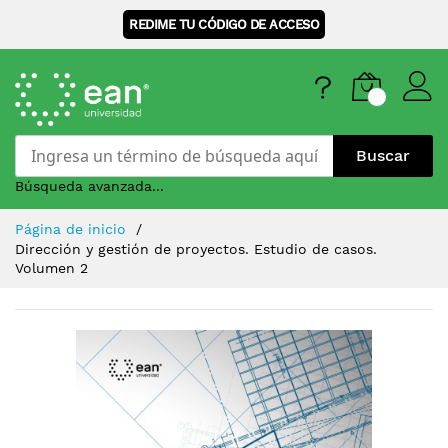
REDIME TU CÓDIGO DE ACCESO
Buscar
Búsqueda avanzada...
Skip
Página de inicio
to
Dirección y gestión de proyectos. Estudio de casos.
Content
Volumen 2
Saltar
al
final
de
la