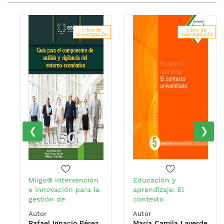
Libro de
Libro de
investigación
investigación
‹
›
Miigo® intervención
Educación y
e innovación para la
aprendizaje: El
gestión de
contexto
organizaciones: guía
universitario
Autor
Autor
para el componente
Rafael Ignacio Pérez
María Camila Laverde