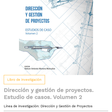
galería
de
imágenes
Saltar
Libro de investigación
al
comienzo
Dirección y gestión de proyectos.
de
Estudio de casos. Volumen 2
la
galería
Línea de investigación: Dirección y Gestión de Proyectos
de