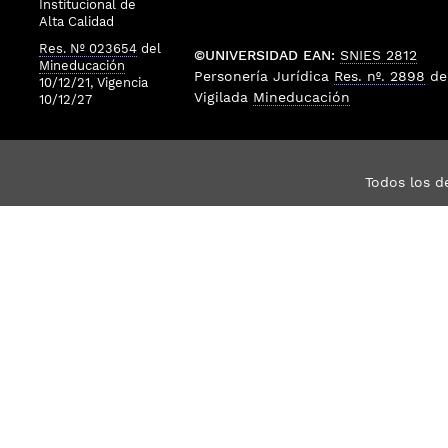
Institucional de
Alta Calidad
Res. Nº 023654
del
©UNIVERSIDAD EAN:
SNIES 2812
Mineducación
Personería Jurídica
Res. nº. 2898
de
10/12/21, Vigencia
Vigilada
Mineducación
10/12/27
Todos los d