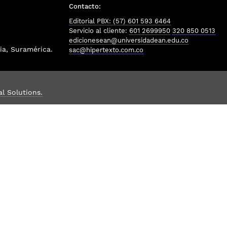
Contacto:
Editorial PBX: (57) 601 593 6464
Servicio al cliente:
601 2699950
320 850 0513
edicionesean@universidadean.edu.co
a, Suramérica.
sac@hipertexto.com.co
al Solutions.