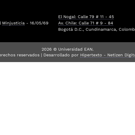
El Nogal: Calle 79 # 11 - 45
l
Minjusticia
- 16/05/69
Av. Chile: Calle 71 # 9 - 84
Bogotá D.C., Cundinamarca, Colombi
2026 © Universidad EAN.
erechos reservados | Desarrollado por
Hipertexto - Netizen Digit