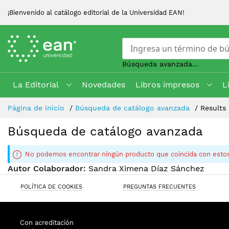
¡Bienvenido al catálogo editorial de la Universidad EAN!
Búsqueda avanzada...
La Editorial
Novedades
Libros impresos
L
Skip
Página de inicio
Búsqueda de catálogo avanzada
Results
to
Content
Búsqueda de catálogo avanzada
No podemos encontrar ningún producto que coincida con estos
Autor Colaborador:
Sandra Ximena Díaz Sánchez
POLÍTICA DE COOKIES
PREGUNTAS FRECUENTES
Con acreditación