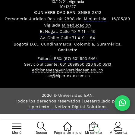
10/12/21, Vigencia
10/12/27
©UNIVERSIDAD EAN:
SNIES 2812
Personería Jurídica
Res. nº. 2898
del
Minjusticia
- 16/05/69
Vigilada
Mineducación
El Nogal: Calle 79 # 11 - 45
Av. Chile: Calle 71 # 9 - 84
Bogotá D.C., Cundinamarca, Colombia, Suramérica.
Contacto:
Editorial PBX: (57) 601 593 6464
Servicio al cliente:
601 2699950
320 850 0513
edicionesean@universidadean.edu.co
sac@hipertexto.com.co
2026 © Universidad EAN.
Todos los derechos reservados | Desarrollado por
Hipertexto - Netizen Digital Solutions.
Menú
Buscar
Página de inicio
Mi carrito
Mi Cuenta