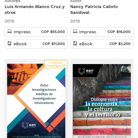
Autores
Autor
alianza del Pacífico
Luis Armando Blanco Cruz y
Nancy Patricia Calixto
otros
Sandoval
2016
2016
Impreso
Impreso
COP $55,000
COP $16,000
eBook
eBook
COP $11,000
COP $3,200
Libro de
investigación