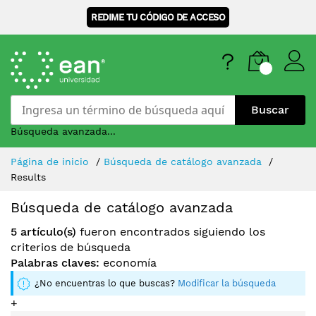
REDIME TU CÓDIGO DE ACCESO
Buscar
Búsqueda avanzada...
Skip
Página de inicio
Búsqueda de catálogo avanzada
to
Results
Content
Búsqueda de catálogo avanzada
5 artículo(s)
fueron encontrados siguiendo los
criterios de búsqueda
Palabras claves:
economía
¿No encuentras lo que buscas?
Modificar la búsqueda
+