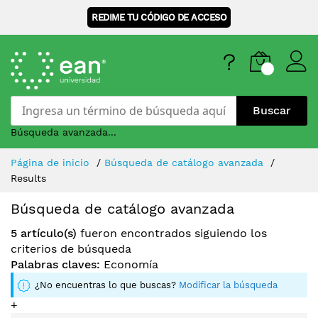
REDIME TU CÓDIGO DE ACCESO
Buscar
Búsqueda avanzada...
Skip
Página de inicio
Búsqueda de catálogo avanzada
to
Results
Content
Búsqueda de catálogo avanzada
5 artículo(s)
fueron encontrados siguiendo los
criterios de búsqueda
Palabras claves:
Economía
¿No encuentras lo que buscas?
Modificar la búsqueda
+