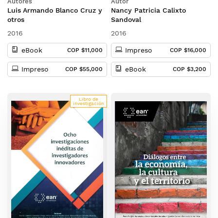
Autores
Autor
alianza del Pacífico
Luis Armando Blanco Cruz y
Nancy Patricia Calixto
otros
Sandoval
2016
2016
eBook
Impreso
COP $11,000
COP $16,000
Impreso
eBook
COP $55,000
COP $3,200
Libro de
investigación