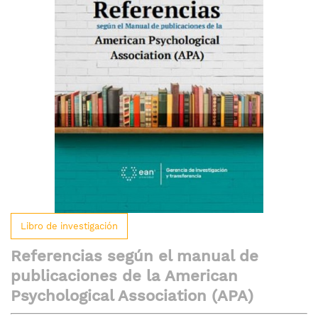
galería
de
imágenes
Saltar
Libro de investigación
al
comienzo
Referencias según el manual de
de
publicaciones de la American
la
Psychological Association (APA)
galería
de