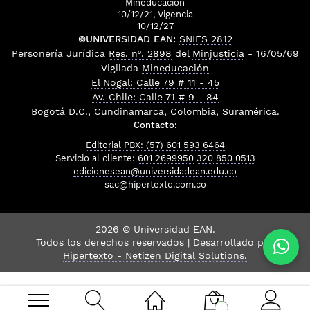
Mineducación
10/12/21, Vigencia
10/12/27
©UNIVERSIDAD EAN:
SNIES 2812
Personería Jurídica
Res. nº. 2898
del
Minjusticia
- 16/05/69
Vigilada
Mineducación
El Nogal: Calle 79 # 11 - 45
Av. Chile: Calle 71 # 9 - 84
Bogotá D.C., Cundinamarca, Colombia, Suramérica.
Contacto:
Editorial PBX: (57) 601 593 6464
Servicio al cliente:
601 2699950
320 850 0513
edicionesean@universidadean.edu.co
sac@hipertexto.com.co
2026 © Universidad EAN.
Todos los derechos reservados | Desarrollado por
Hipertexto - Netizen Digital Solutions.