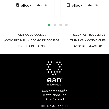
César Pantoja
eBook
eBook
Gratuito
Gratuito
POLÍTICA DE COOKIES
PREGUNTAS FRECUENTES
¿CÓMO REDIMIR UN CÓDIGO DE ACCESO?
TÉRMINOS Y CONDICIONES
POLÍTICA DE DATOS
AVISO DE PRIVACIDAD
Con acreditación
Institucional de
Alta Calidad
Res. Nº 023654
del