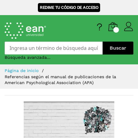
REDIME TU CÓDIGO DE ACCESO
Buscar
Búsqueda avanzada...
Skip
Página de inicio
to
Referencias según el manual de publicaciones de la
Content
American Psychological Association (APA)
Saltar
al
final
de
la