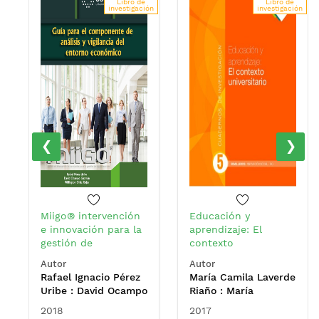
Libro de
Libro de
investigación
investigación
‹
›
Miigo® intervención
Educación y
e innovación para la
aprendizaje: El
gestión de
contexto
organizaciones: guía
universitario
Autor
Autor
para el componente
Rafael Ignacio Pérez
María Camila Laverde
de análisis y
Uribe : David Ocampo
Riaño : María
vigilancia del
Guzmán : Willington
Alejandra Sarmiento
entorno económico
2018
2017
Ortiz Rojas
Espinosa : Julio