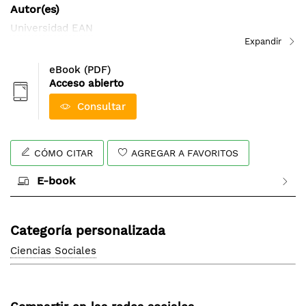
Autor(es)
imágenes
Universidad EAN
eBook (PDF)
Acceso abierto
Consultar
CÓMO CITAR
AGREGAR A FAVORITOS
E-book
Categoría personalizada
Ciencias Sociales