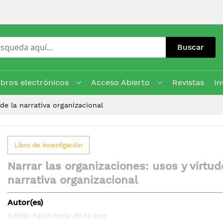
Buscar
ibros electrónicos
Acceso Abierto
Revistas
In
 de la narrativa organizacional
Libro de investigación
Narrar las organizaciones: usos y virtud
narrativa organizacional
Autor(es)
Adrián Farid Freja de la Hoz