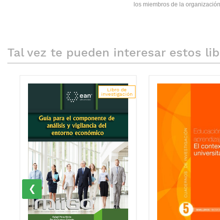
los miembros de la organización
Tal vez te pueden interesar estos li
Libro de
investigación
‹