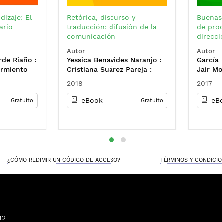
izaje: El
Retórica, discurso y
Buenas
ario
traducción: difusión de la
de proc
comunicación
direcc
Autor
Autor
rde Riaño :
Yessica Benavides Naranjo :
García 
armiento
Cristiana Suárez Pareja :
Jair Mo
ésar
Paula Valentina Rugeles Soto
Yised O
2018
2017
: Paula Andrea Páez
Karen 
Lancheros : María Alejandra
Ramíre
eBook
eB
Gratuito
Gratuito
Rolón Buenhaber : Lina
Martíne
María García Méndez : Luis
Morera
Miguel Milanés Ángel : Leslie
Paola Barrera Rodríguez
¿CÓMO REDIMIR UN CÓDIGO DE ACCESO?
TÉRMINOS Y CONDICI
12