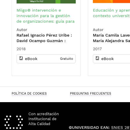
Miigo® intervención e
Educación y aprend
innovación para la gestión
contexto universit
de organizaciones: guía para
el componente de análisis y
Autor
Autor
vigilancia del entorno
Rafael Ignacio Pérez Uribe :
María Camila Lave
económico
David Ocampo Guzmán :
María Alejandra S
Willington Ortiz Rojas
Espinosa : Julio C
2018
2017
Pantoja
eBook
eBook
Gratuito
POLÍTICA DE COOKIES
PREGUNTAS FRECUENTES
Con acreditación
Institucional de
Alta Calidad
©UNIVERSIDAD EAN:
SNIES 28