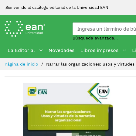
¡Bienvenido al catálogo editorial de la Universidad EAN!
Búsqueda avanzada...
La Editorial
Novedades
Libros impresos
L
Skip
Página de inicio
Narrar las organizaciones: usos y virtudes
to
Content
Saltar
al
final
de
la
galería
de
imágenes