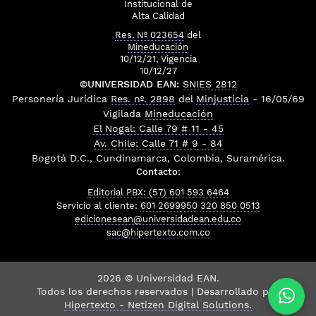
Institucional de
Alta Calidad
Res. Nº 023654
del
Mineducación
10/12/21, Vigencia
10/12/27
©UNIVERSIDAD EAN:
SNIES 2812
Personería Jurídica
Res. nº. 2898
del
Minjusticia
- 16/05/69
Vigilada
Mineducación
El Nogal: Calle 79 # 11 - 45
Av. Chile: Calle 71 # 9 - 84
Bogotá D.C., Cundinamarca, Colombia, Suramérica.
Contacto:
Editorial PBX: (57) 601 593 6464
Servicio al cliente:
601 2699950
320 850 0513
edicionesean@universidadean.edu.co
sac@hipertexto.com.co
2026 © Universidad EAN.
Todos los derechos reservados | Desarrollado por
Hipertexto - Netizen Digital Solutions.