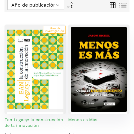
Fijar
Parrilla
Lis
Dirección
Descendente
Libro de
investigación
Ean Legacy: la construcción
Menos es Más
de la innovación