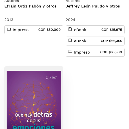
Autores
Autores
Efrain Ortiz Pabón y otros
Jeffrey León Pulido y otros
2013
2024
Impreso
eBook
COP $50,000
COP $15,975
eBook
COP $22,365
Impreso
COP $63,900