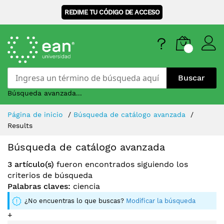
REDIME TU CÓDIGO DE ACCESO
Buscar
Búsqueda avanzada...
Skip
Página de inicio
Búsqueda de catálogo avanzada
to
Results
Content
Búsqueda de catálogo avanzada
3 artículo(s)
fueron encontrados siguiendo los
criterios de búsqueda
Palabras claves:
ciencia
¿No encuentras lo que buscas?
Modificar la búsqueda
+