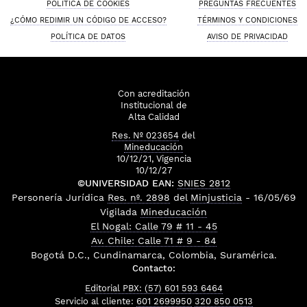
POLÍTICA DE COOKIES
PREGUNTAS FRECUENTES
¿CÓMO REDIMIR UN CÓDIGO DE ACCESO?
TÉRMINOS Y CONDICIONES
POLÍTICA DE DATOS
AVISO DE PRIVACIDAD
Con acreditación
Institucional de
Alta Calidad
Res. Nº 023654
del
Mineducación
10/12/21, Vigencia
10/12/27
©UNIVERSIDAD EAN:
SNIES 2812
Personería Jurídica
Res. nº. 2898
del
Minjusticia
- 16/05/69
Vigilada
Mineducación
El Nogal: Calle 79 # 11 - 45
Av. Chile: Calle 71 # 9 - 84
Bogotá D.C., Cundinamarca, Colombia, Suramérica.
Contacto:
Editorial PBX: (57) 601 593 6464
Servicio al cliente:
601 2699950
320 850 0513