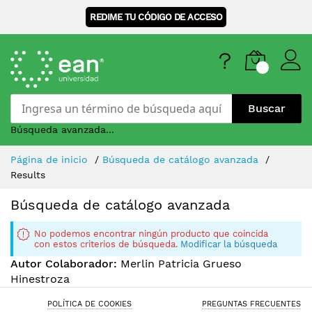
REDIME TU CÓDIGO DE ACCESO
Buscar
Búsqueda avanzada...
Skip
Página de inicio
Búsqueda de catálogo avanzada
to
Results
Content
Búsqueda de catálogo avanzada
No podemos encontrar ningún producto que coincida
con estos criterios de búsqueda.
Modificar la búsqueda
Autor Colaborador:
Merlin Patricia Grueso
Hinestroza
POLÍTICA DE COOKIES
PREGUNTAS FRECUENTES