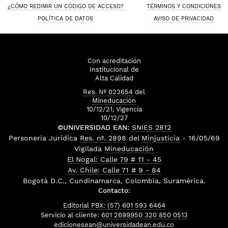
¿CÓMO REDIMIR UN CÓDIGO DE ACCESO?
TÉRMINOS Y CONDICIONES
POLÍTICA DE DATOS
AVISO DE PRIVACIDAD
Con acreditación
Institucional de
Alta Calidad
Res. Nº 023654
del
Mineducación
10/12/21, Vigencia
10/12/27
©UNIVERSIDAD EAN:
SNIES 2812
Personería Jurídica
Res. nº. 2898
del
Minjusticia
- 16/05/69
Vigilada
Mineducación
El Nogal: Calle 79 # 11 - 45
Av. Chile: Calle 71 # 9 - 84
Bogotá D.C., Cundinamarca, Colombia, Suramérica.
Contacto:
Editorial PBX: (57) 601 593 6464
Servicio al cliente:
601 2699950
320 850 0513
edicionesean@universidadean.edu.co