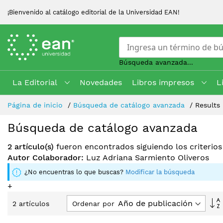
¡Bienvenido al catálogo editorial de la Universidad EAN!
Búsqueda avanzada...
La Editorial
Novedades
Libros impresos
L
Skip
Página de inicio
Búsqueda de catálogo avanzada
Results
to
Content
Búsqueda de catálogo avanzada
2 artículo(s)
fueron encontrados siguiendo los criterio
Autor Colaborador:
Luz Adriana Sarmiento Oliveros
¿No encuentras lo que buscas?
Modificar la búsqueda
+
F
Ordenar por
2
artículos