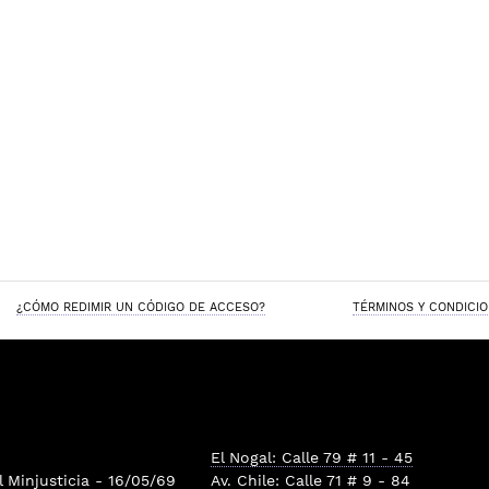
¿CÓMO REDIMIR UN CÓDIGO DE ACCESO?
TÉRMINOS Y CONDICI
El Nogal: Calle 79 # 11 - 45
l
Minjusticia
- 16/05/69
Av. Chile: Calle 71 # 9 - 84