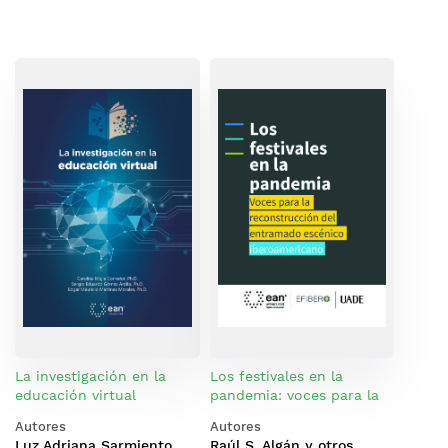
La investigación en la
Los festivales en la
educación virtual
pandemia: voces para la
reconstrucción del
Autores
Autores
entramado escénico
Luz Adriana Sarmiento
Raúl S. Algán y otros