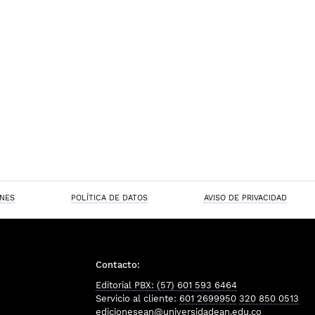
ONES
POLÍTICA DE DATOS
AVISO DE PRIVACIDAD
Contacto:
Editorial PBX: (57) 601 593 6464
Servicio al cliente:
601 2699950
320 850 0513
edicionesean@universidadean.edu.co