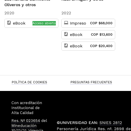
iberoamericano
Oliveros y otros
2020
2022
eBook
Impreso
COP $68,000
Acceso abierto
eBook
COP $13,600
eBook
COP $20,400
POLÍTICA DE COOKIES
PREGUNTAS FRECUENTES
Con acreditación
Institucional de
Alta Calidad
Res. Nº 023654
del
©UNIVERSIDAD EAN:
SNIES 2812
Mineducación
Personería Jurídica
Res. nº. 2898
de
10/12/21, Vigencia