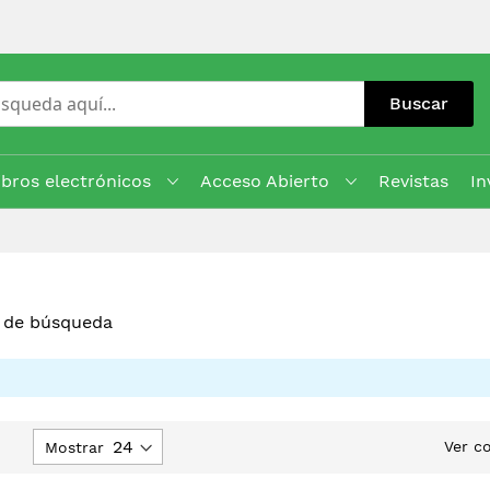
Buscar
ibros electrónicos
Acceso Abierto
Revistas
In
s de búsqueda
ijar
Ver c
Mostrar
Dirección
Descendente