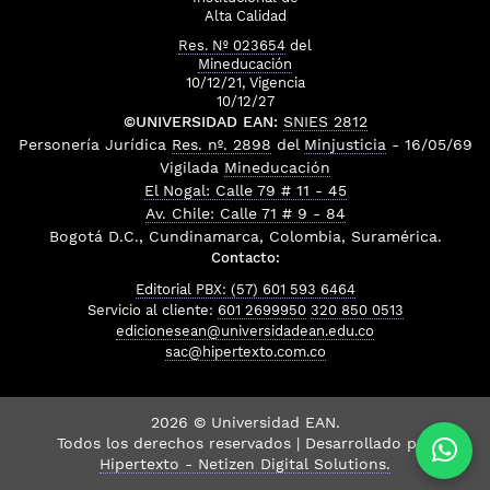
Alta Calidad
Res. Nº 023654
del
Mineducación
10/12/21, Vigencia
10/12/27
©UNIVERSIDAD EAN:
SNIES 2812
Personería Jurídica
Res. nº. 2898
del
Minjusticia
- 16/05/69
Vigilada
Mineducación
El Nogal: Calle 79 # 11 - 45
Av. Chile: Calle 71 # 9 - 84
Bogotá D.C., Cundinamarca, Colombia, Suramérica.
Contacto:
Editorial PBX: (57) 601 593 6464
Servicio al cliente:
601 2699950
320 850 0513
edicionesean@universidadean.edu.co
sac@hipertexto.com.co
2026 © Universidad EAN.
Todos los derechos reservados | Desarrollado por
Hipertexto - Netizen Digital Solutions.