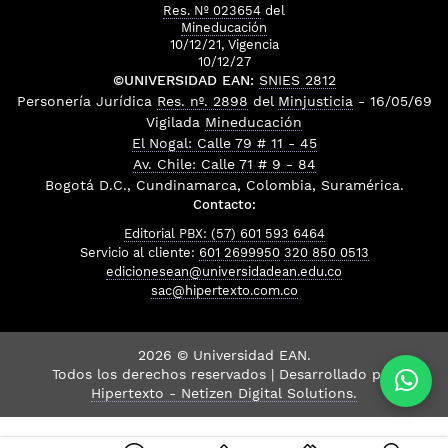
Res. Nº 023654
del
Mineducación
10/12/21, Vigencia
10/12/27
©UNIVERSIDAD EAN:
SNIES 2812
Personería Jurídica
Res. nº. 2898
del
Minjusticia
- 16/05/69
Vigilada
Mineducación
El Nogal: Calle 79 # 11 - 45
Av. Chile: Calle 71 # 9 - 84
Bogotá D.C., Cundinamarca, Colombia, Suramérica.
Contacto:
Editorial PBX: (57) 601 593 6464
Servicio al cliente:
601 2699950
320 850 0513
edicionesean@universidadean.edu.co
sac@hipertexto.com.co
2026 © Universidad EAN.
Todos los derechos reservados | Desarrollado por
Hipertexto - Netizen Digital Solutions.