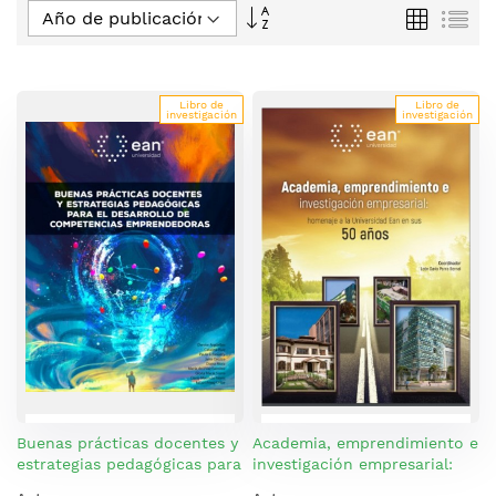
Fijar
Parrilla
Lis
Dirección
Descendente
Libro de
Libro de
investigación
investigación
Buenas prácticas docentes y
Academia, emprendimiento e
estrategias pedagógicas para
investigación empresarial:
el desarrollo de