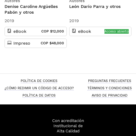
Autores
Autores
competencias
Denise Caroline Argüelles
León Darío Parra y otros
emprendedoras
Pabón y otros
2019
2019
eBook
eBook
COP $12,000
Acceso abierto
Impreso
COP $48,000
POLÍTICA DE COOKIES
PREGUNTAS FRECUENTES
¿CÓMO REDIMIR UN CÓDIGO DE ACCESO?
TÉRMINOS Y CONDICIONES
POLÍTICA DE DATOS
AVISO DE PRIVACIDAD
Con acreditación
Institucional de
Alta Calidad