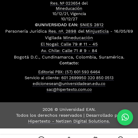
Res. Nº 023654
del
Mineducación
10/12/21, Vigencia
10/12/27
©UNIVERSIDAD EAN:
SNIES 2812
Personería Jurídica
Res. nº. 2898
del
Minjusticia
- 16/05/69
Vigilada
Mineducación
El Nogal: Calle 79 # 11 - 45
Av. Chile: Calle 71 # 9 - 84
Bogotá D.C., Cundinamarca, Colombia, Suramérica.
Contacto:
Editorial PBX: (57) 601 593 6464
Servicio al cliente:
601 2699950
320 850 0513
edicionesean@universidadean.edu.co
sac@hipertexto.com.co
2026 © Universidad EAN.
Todos los derechos reservados | Desarrollado por
Hipertexto - Netizen Digital Solutions.