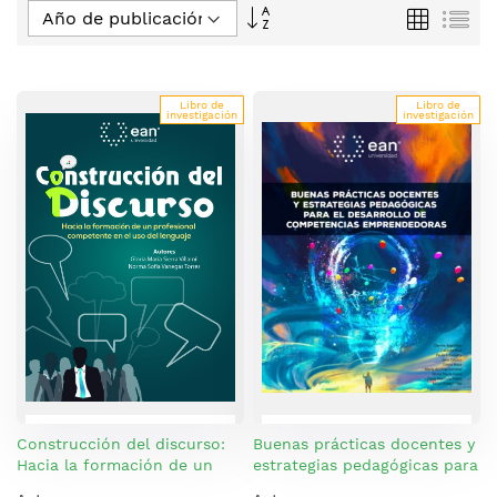
Fijar
Parrilla
Lis
Dirección
Descendente
Libro de
Libro de
investigación
investigación
Construcción del discurso:
Buenas prácticas docentes y
Hacia la formación de un
estrategias pedagógicas para
profesional competente en
el desarrollo de