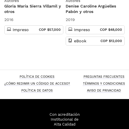
Autores
Autores
el uso del lenguaje
competencias
Gloria María Sierra Villamil y
Denise Caroline Argüelles
emprendedoras
otros
Pabón y otros
2016
2019
Impreso
Impreso
COP $57,000
COP $48,000
eBook
COP $12,000
POLÍTICA DE COOKIES
PREGUNTAS FRECUENTES
¿CÓMO REDIMIR UN CÓDIGO DE ACCESO?
TÉRMINOS Y CONDICIONES
POLÍTICA DE DATOS
AVISO DE PRIVACIDAD
Con acreditación
Institucional de
Alta Calidad