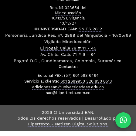
Res. Nº 023654
del
Mineducación
10/12/21, Vigencia
10/12/27
©UNIVERSIDAD EAN:
SNIES 2812
Personería Jurídica
Res. nº. 2898
del
Minjusticia
- 16/05/69
Vigilada
Mineducación
El Nogal: Calle 79 # 11 - 45
Av. Chile: Calle 71 # 9 - 84
Bogotá D.C., Cundinamarca, Colombia, Suramérica.
Contacto:
Editorial PBX: (57) 601 593 6464
Servicio al cliente:
601 2699950
320 850 0513
edicionesean@universidadean.edu.co
sac@hipertexto.com.co
2026 © Universidad EAN.
Todos los derechos reservados | Desarrollado por
Hipertexto - Netizen Digital Solutions.