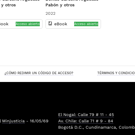
l. Marco de
a la modalidad
 y otros
Pabón y otros
ncia
2022
Book
eBook
Acceso abierto
Acceso abierto
¿CÓMO REDIMIR UN CÓDIGO DE ACCESO?
TÉRMINOS Y CONDICI
El Nogal: Calle 79 # 11 - 45
l
Minjusticia
- 16/05/69
Av. Chile: Calle 71 # 9 - 84
Bogotá D.C., Cundinamarca, Colombi