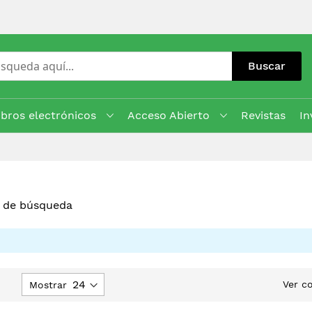
Buscar
ibros electrónicos
Acceso Abierto
Revistas
In
s de búsqueda
Fijar
Ver c
Mostrar
Dirección
Descendente