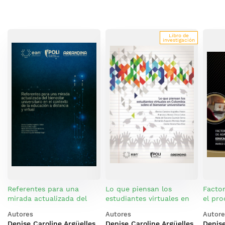
Libro de
investigación
Referentes para una
Lo que piensan los
Facto
mirada actualizada del
estudiantes virtuales en
el pr
bienestar universitario en
Colombia sobre el
de los
Autores
Autores
Autore
el contexto de la
bienestar universitario
educa
Denise Caroline Argüelles
Denise Caroline Argüelles
Denise