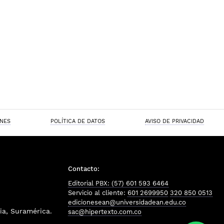
ONES
POLÍTICA DE DATOS
AVISO DE PRIVACIDAD
Contacto:
Editorial PBX: (57) 601 593 6464
Servicio al cliente:
601 2699950
320 850 0513
edicionesean@universidadean.edu.co
a, Suramérica.
sac@hipertexto.com.co