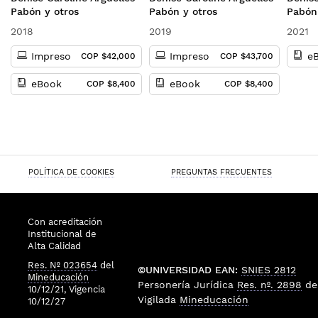
educación a distancia y
virtua
Pabón y otros
Pabón y otros
Pabón
virtual
refere
2018
2019
2021
Impreso
Impreso
e
COP $42,000
COP $43,700
eBook
eBook
COP $8,400
COP $8,400
POLÍTICA DE COOKIES
PREGUNTAS FRECUENTES
Con acreditación
Institucional de
Alta Calidad
Res. Nº 023654
del
©UNIVERSIDAD EAN:
SNIES 2812
Mineducación
Personería Jurídica
Res. nº. 2898
de
10/12/21, Vigencia
Vigilada
Mineducación
10/12/27