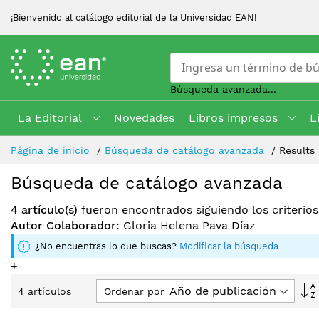
¡Bienvenido al catálogo editorial de la Universidad EAN!
Búsqueda avanzada...
La Editorial
Novedades
Libros impresos
L
Skip
Página de inicio
Búsqueda de catálogo avanzada
Results
to
Content
Búsqueda de catálogo avanzada
4 artículo(s)
fueron encontrados siguiendo los criterio
Autor Colaborador:
Gloria Helena Pava Díaz
¿No encuentras lo que buscas?
Modificar la búsqueda
+
Ordenar por
4
artículos