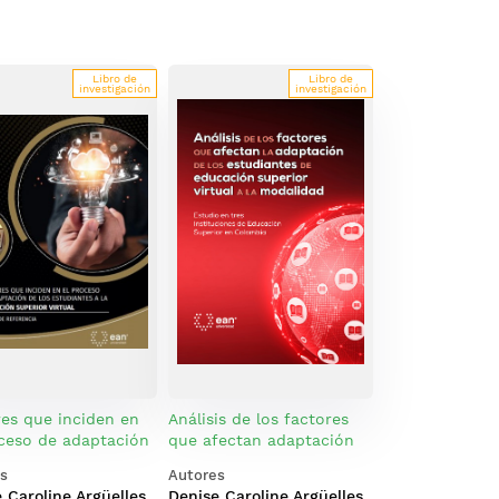
Libro de
Libro de
investigación
investigación
res que inciden en
Análisis de los factores
oceso de adaptación
que afectan adaptación
 estudiantes a la
de los estudiantes de
s
Autores
ción superior
educación superior virtual
 Caroline Argüelles
Denise Caroline Argüelles