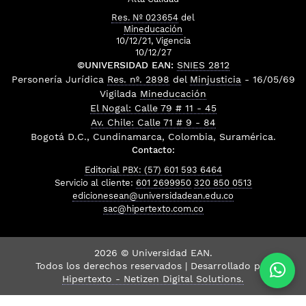
Res. Nº 023654
del
Mineducación
10/12/21, Vigencia
10/12/27
©UNIVERSIDAD EAN:
SNIES 2812
Personería Jurídica
Res. nº. 2898
del
Minjusticia
- 16/05/69
Vigilada
Mineducación
El Nogal: Calle 79 # 11 - 45
Av. Chile: Calle 71 # 9 - 84
Bogotá D.C., Cundinamarca, Colombia, Suramérica.
Contacto:
Editorial PBX: (57) 601 593 6464
Servicio al cliente:
601 2699950
320 850 0513
edicionesean@universidadean.edu.co
sac@hipertexto.com.co
2026 © Universidad EAN.
Todos los derechos reservados | Desarrollado por
Hipertexto - Netizen Digital Solutions.