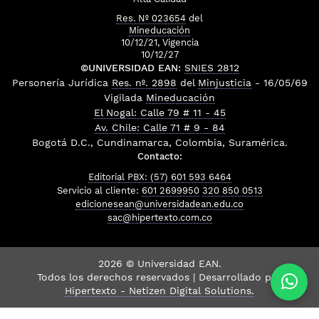
Res. Nº 023654
del
Mineducación
10/12/21, Vigencia
10/12/27
©UNIVERSIDAD EAN:
SNIES 2812
Personería Jurídica
Res. nº. 2898
del
Minjusticia
- 16/05/69
Vigilada
Mineducación
El Nogal: Calle 79 # 11 - 45
Av. Chile: Calle 71 # 9 - 84
Bogotá D.C., Cundinamarca, Colombia, Suramérica.
Contacto:
Editorial PBX: (57) 601 593 6464
Servicio al cliente:
601 2699950
320 850 0513
edicionesean@universidadean.edu.co
sac@hipertexto.com.co
2026 © Universidad EAN.
Todos los derechos reservados | Desarrollado por
Hipertexto - Netizen Digital Solutions.