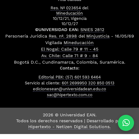
Res. Nº 023654
del
Mineducación
10/12/21, Vigencia
10/12/27
©UNIVERSIDAD EAN:
SNIES 2812
Personería Jurídica
Res. nº. 2898
del
Minjusticia
- 16/05/69
Vigilada
Mineducación
El Nogal: Calle 79 # 11 - 45
Av. Chile: Calle 71 # 9 - 84
Bogotá D.C., Cundinamarca, Colombia, Suramérica.
Contacto:
Editorial PBX: (57) 601 593 6464
Servicio al cliente:
601 2699950
320 850 0513
edicionesean@universidadean.edu.co
sac@hipertexto.com.co
2026 © Universidad EAN.
Todos los derechos reservados | Desarrollado por
Hipertexto - Netizen Digital Solutions.