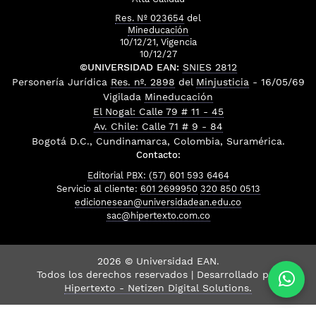
Res. Nº 023654
del
Mineducación
10/12/21, Vigencia
10/12/27
©UNIVERSIDAD EAN:
SNIES 2812
Personería Jurídica
Res. nº. 2898
del
Minjusticia
- 16/05/69
Vigilada
Mineducación
El Nogal: Calle 79 # 11 - 45
Av. Chile: Calle 71 # 9 - 84
Bogotá D.C., Cundinamarca, Colombia, Suramérica.
Contacto:
Editorial PBX: (57) 601 593 6464
Servicio al cliente:
601 2699950
320 850 0513
edicionesean@universidadean.edu.co
sac@hipertexto.com.co
2026 © Universidad EAN.
Todos los derechos reservados | Desarrollado por
Hipertexto - Netizen Digital Solutions.