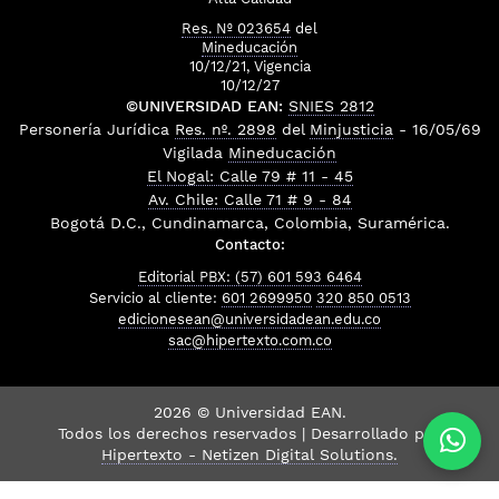
Res. Nº 023654
del
Mineducación
10/12/21, Vigencia
10/12/27
©UNIVERSIDAD EAN:
SNIES 2812
Personería Jurídica
Res. nº. 2898
del
Minjusticia
- 16/05/69
Vigilada
Mineducación
El Nogal: Calle 79 # 11 - 45
Av. Chile: Calle 71 # 9 - 84
Bogotá D.C., Cundinamarca, Colombia, Suramérica.
Contacto:
Editorial PBX: (57) 601 593 6464
Servicio al cliente:
601 2699950
320 850 0513
edicionesean@universidadean.edu.co
sac@hipertexto.com.co
2026 © Universidad EAN.
Todos los derechos reservados | Desarrollado por
Hipertexto - Netizen Digital Solutions.