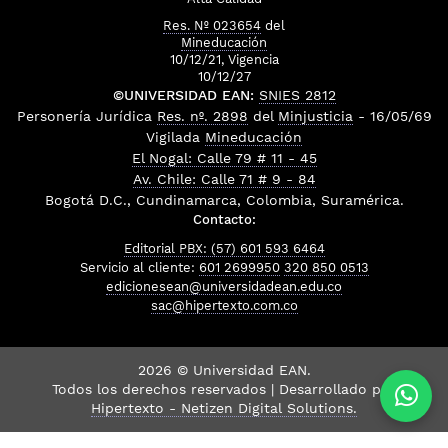
Res. Nº 023654
del
Mineducación
10/12/21, Vigencia
10/12/27
©UNIVERSIDAD EAN:
SNIES 2812
Personería Jurídica
Res. nº. 2898
del
Minjusticia
- 16/05/69
Vigilada
Mineducación
El Nogal: Calle 79 # 11 - 45
Av. Chile: Calle 71 # 9 - 84
Bogotá D.C., Cundinamarca, Colombia, Suramérica.
Contacto:
Editorial PBX: (57) 601 593 6464
Servicio al cliente:
601 2699950
320 850 0513
edicionesean@universidadean.edu.co
sac@hipertexto.com.co
2026 © Universidad EAN.
Todos los derechos reservados | Desarrollado por
Hipertexto - Netizen Digital Solutions.