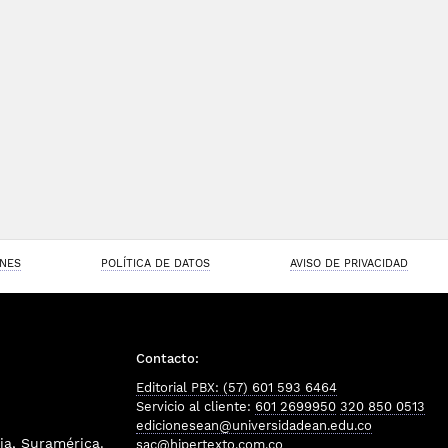
ONES
POLÍTICA DE DATOS
AVISO DE PRIVACIDAD
Contacto:
Editorial PBX: (57) 601 593 6464
Servicio al cliente:
601 2699950
320 850 0513
edicionesean@universidadean.edu.co
a, Suramérica.
sac@hipertexto.com.co