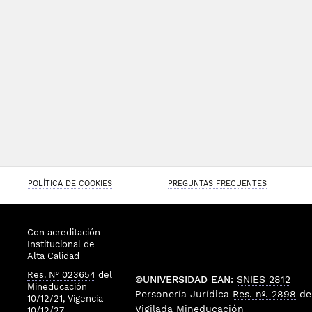
POLÍTICA DE COOKIES
PREGUNTAS FRECUENTES
Con acreditación
Institucional de
Alta Calidad
Res. Nº 023654
del
©UNIVERSIDAD EAN:
SNIES 2812
Mineducación
Personería Jurídica
Res. nº. 2898
de
10/12/21, Vigencia
Vigilada
Mineducación
10/12/27