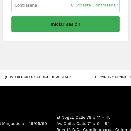
¿Olvidaste Contraseña?
Iniciar sesión
¿CÓMO REDIMIR UN CÓDIGO DE ACCESO?
TÉRMINOS Y CONDICI
El Nogal: Calle 79 # 11 - 45
l
Minjusticia
- 16/05/69
Av. Chile: Calle 71 # 9 - 84
Bogotá D.C., Cundinamarca, Colombi