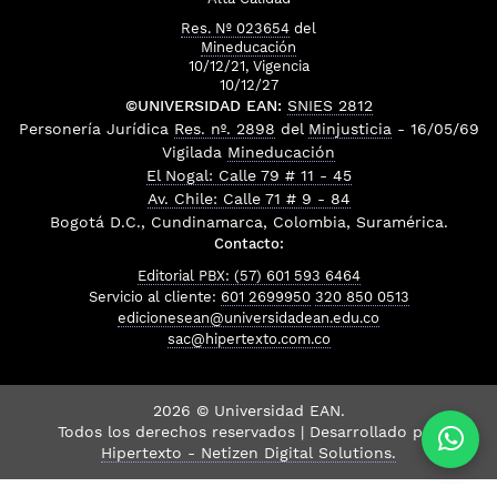
Res. Nº 023654
del
Mineducación
10/12/21, Vigencia
10/12/27
©UNIVERSIDAD EAN:
SNIES 2812
Personería Jurídica
Res. nº. 2898
del
Minjusticia
- 16/05/69
Vigilada
Mineducación
El Nogal: Calle 79 # 11 - 45
Av. Chile: Calle 71 # 9 - 84
Bogotá D.C., Cundinamarca, Colombia, Suramérica.
Contacto:
Editorial PBX: (57) 601 593 6464
Servicio al cliente:
601 2699950
320 850 0513
edicionesean@universidadean.edu.co
sac@hipertexto.com.co
2026 © Universidad EAN.
Todos los derechos reservados | Desarrollado por
Hipertexto - Netizen Digital Solutions.