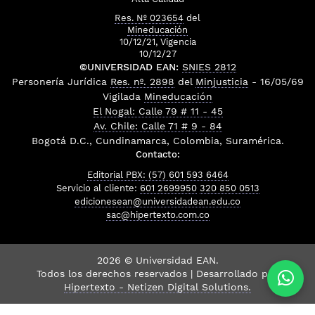
Res. Nº 023654
del
Mineducación
10/12/21, Vigencia
10/12/27
©UNIVERSIDAD EAN:
SNIES 2812
Personería Jurídica
Res. nº. 2898
del
Minjusticia
- 16/05/69
Vigilada
Mineducación
El Nogal: Calle 79 # 11 - 45
Av. Chile: Calle 71 # 9 - 84
Bogotá D.C., Cundinamarca, Colombia, Suramérica.
Contacto:
Editorial PBX: (57) 601 593 6464
Servicio al cliente:
601 2699950
320 850 0513
edicionesean@universidadean.edu.co
sac@hipertexto.com.co
2026 © Universidad EAN.
Todos los derechos reservados | Desarrollado por
Hipertexto - Netizen Digital Solutions.