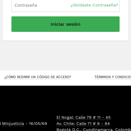
¿Olvidaste Contraseña?
Iniciar sesión
¿CÓMO REDIMIR UN CÓDIGO DE ACCESO?
TÉRMINOS Y CONDICI
El Nogal: Calle 79 # 11 - 45
l
Minjusticia
- 16/05/69
Av. Chile: Calle 71 # 9 - 84
Bogotá D.C., Cundinamarca, Colombi