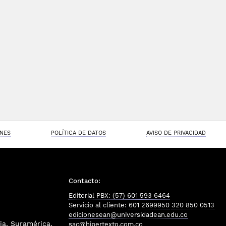
ONES
POLÍTICA DE DATOS
AVISO DE PRIVACIDAD
Contacto:
Editorial PBX: (57) 601 593 6464
Servicio al cliente:
601 2699950
320 850 0513
edicionesean@universidadean.edu.co
a, Suramérica.
sac@hipertexto.com.co