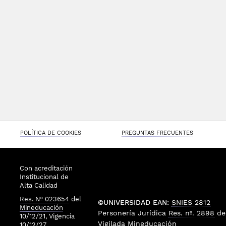
POLÍTICA DE COOKIES
PREGUNTAS FRECUENTES
Con acreditación
Institucional de
Alta Calidad
Res. Nº 023654
del
©UNIVERSIDAD EAN:
SNIES 2812
Mineducación
Personería Jurídica
Res. nº. 2898
de
10/12/21, Vigencia
Vigilada
Mineducación
10/12/27