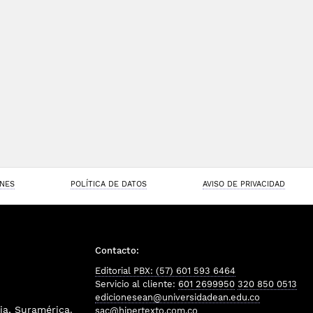
ONES
POLÍTICA DE DATOS
AVISO DE PRIVACIDAD
Contacto:
Editorial PBX: (57) 601 593 6464
Servicio al cliente:
601 2699950
320 850 0513
edicionesean@universidadean.edu.co
a, Suramérica.
sac@hipertexto.com.co