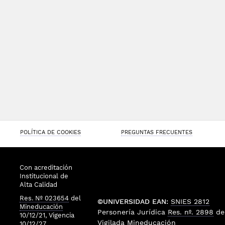
POLÍTICA DE COOKIES
PREGUNTAS FRECUENTES
Con acreditación
Institucional de
Alta Calidad
Res. Nº 023654
del
©UNIVERSIDAD EAN:
SNIES 2812
Mineducación
Personería Jurídica
Res. nº. 2898
de
10/12/21, Vigencia
Vigilada
Mineducación
10/12/27