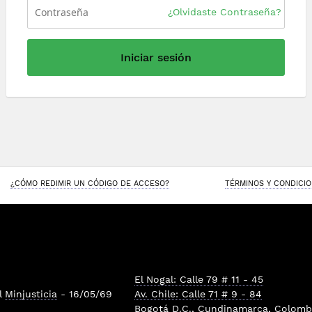
¿Olvidaste Contraseña?
Iniciar sesión
¿CÓMO REDIMIR UN CÓDIGO DE ACCESO?
TÉRMINOS Y CONDICI
El Nogal: Calle 79 # 11 - 45
l
Minjusticia
- 16/05/69
Av. Chile: Calle 71 # 9 - 84
Bogotá D.C., Cundinamarca, Colombi