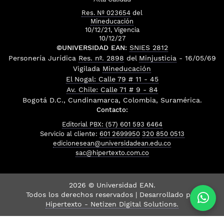
Res. Nº 023654
del
Mineducación
10/12/21, Vigencia
10/12/27
©UNIVERSIDAD EAN:
SNIES 2812
Personería Jurídica
Res. nº. 2898
del
Minjusticia
- 16/05/69
Vigilada
Mineducación
El Nogal: Calle 79 # 11 - 45
Av. Chile: Calle 71 # 9 - 84
Bogotá D.C., Cundinamarca, Colombia, Suramérica.
Contacto:
Editorial PBX: (57) 601 593 6464
Servicio al cliente:
601 2699950
320 850 0513
edicionesean@universidadean.edu.co
sac@hipertexto.com.co
2026 © Universidad EAN.
Todos los derechos reservados | Desarrollado por
Hipertexto - Netizen Digital Solutions.