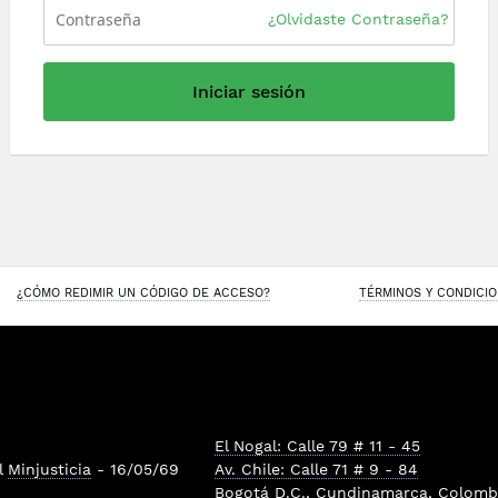
¿Olvidaste Contraseña?
Iniciar sesión
¿CÓMO REDIMIR UN CÓDIGO DE ACCESO?
TÉRMINOS Y CONDICI
El Nogal: Calle 79 # 11 - 45
l
Minjusticia
- 16/05/69
Av. Chile: Calle 71 # 9 - 84
Bogotá D.C., Cundinamarca, Colombi