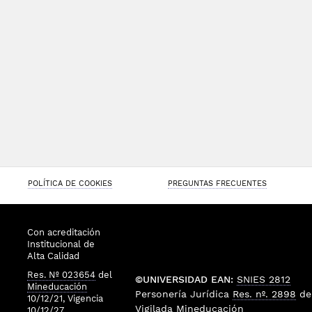
POLÍTICA DE COOKIES
PREGUNTAS FRECUENTES
Con acreditación
Institucional de
Alta Calidad
Res. Nº 023654
del
©UNIVERSIDAD EAN:
SNIES 2812
Mineducación
Personería Jurídica
Res. nº. 2898
de
10/12/21, Vigencia
Vigilada
Mineducación
10/12/27