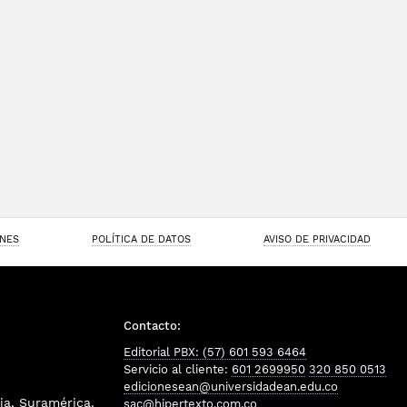
ONES
POLÍTICA DE DATOS
AVISO DE PRIVACIDAD
Contacto:
Editorial PBX: (57) 601 593 6464
Servicio al cliente:
601 2699950
320 850 0513
edicionesean@universidadean.edu.co
a, Suramérica.
sac@hipertexto.com.co