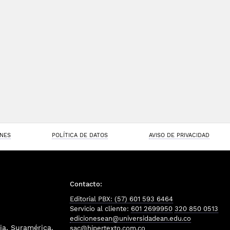
ONES
POLÍTICA DE DATOS
AVISO DE PRIVACIDAD
Contacto:
Editorial PBX: (57) 601 593 6464
Servicio al cliente:
601 2699950
320 850 0513
edicionesean@universidadean.edu.co
a, Suramérica.
sac@hipertexto.com.co