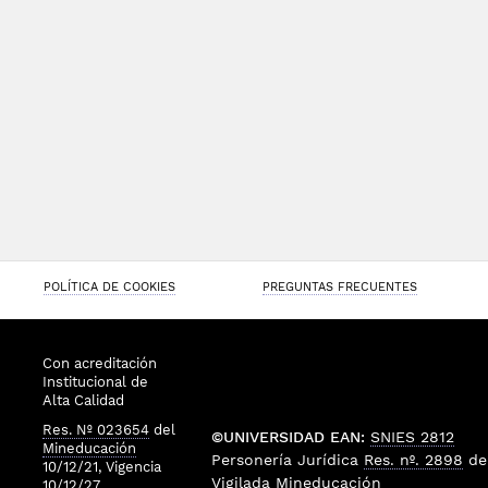
POLÍTICA DE COOKIES
PREGUNTAS FRECUENTES
Con acreditación
Institucional de
Alta Calidad
Res. Nº 023654
del
©UNIVERSIDAD EAN:
SNIES 2812
Mineducación
Personería Jurídica
Res. nº. 2898
de
10/12/21, Vigencia
Vigilada
Mineducación
10/12/27