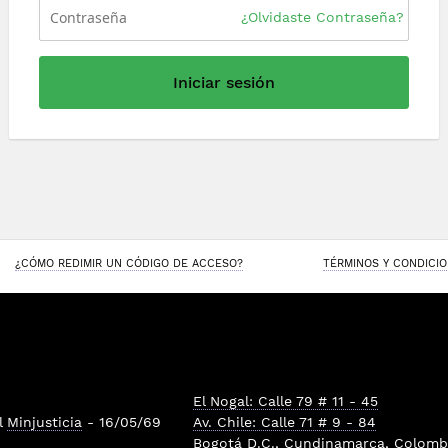
¿Olvidaste Contraseña?
Iniciar sesión
¿CÓMO REDIMIR UN CÓDIGO DE ACCESO?
TÉRMINOS Y CONDICI
El Nogal: Calle 79 # 11 - 45
l
Minjusticia
- 16/05/69
Av. Chile: Calle 71 # 9 - 84
Bogotá D.C., Cundinamarca, Colombi